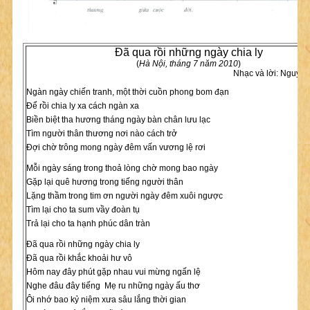
Đã qua rồi những ngày chia ly
(
Hà Nội, tháng 7 năm 2010
)
Nhạc và lời: Nguyễ
Ngàn ngày chiến tranh, một thời cuồn phong bom đạn
Để rồi chia ly xa cách ngàn xa
Biền biệt tha hương tháng ngày bàn chân lưu lạc
Tìm người thân thương nơi nào cách trở
Đợi chờ trông mong ngày đêm vấn vương lệ rơi
Mỗi ngày sáng trong thoả lòng chờ mong bao ngày
Gặp lại quê hương trong tiếng người thân
Lặng thầm trong tim ơn người ngày đêm xuôi ngược
Tìm lại cho ta sum vầy đoàn tụ
Trả lại cho ta hạnh phúc dân tràn
Đã qua rồi những ngày chia ly
Đã qua rồi khắc khoải hư vô
Hôm nay đây phút gặp nhau vui mừng ngấn lệ
Nghe đâu đây tiếng Mẹ ru những ngày ấu thơ
Ôi nhớ bao kỷ niệm xưa sâu lắng thời gian