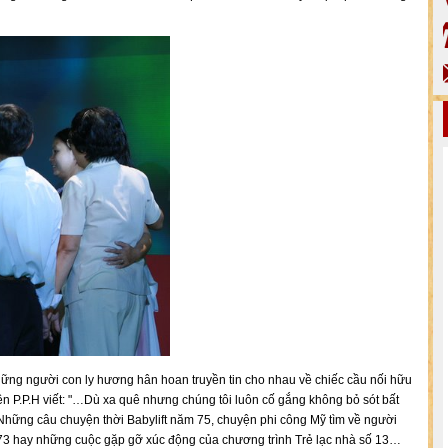
hững người con ly hương hân hoan truyền tin cho nhau về chiếc cầu nối hữu
tên P.P.H viết: "…Dù xa quê nhưng chúng tôi luôn cố gắng không bỏ sót bất
ng câu chuyện thời Babylift năm 75, chuyện phi công Mỹ tìm về người
1973 hay những cuộc gặp gỡ xúc động của chương trình Trẻ lạc nhà số 13…