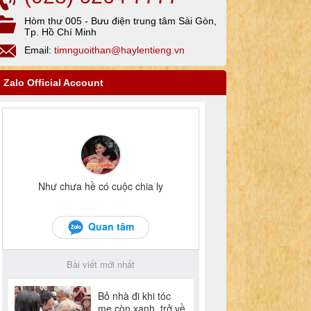
Hòm thư 005 - Bưu điện trung tâm Sài Gòn,
Tp. Hồ Chí Minh
Email:
timnguoithan@haylentieng.vn
Zalo Official Account