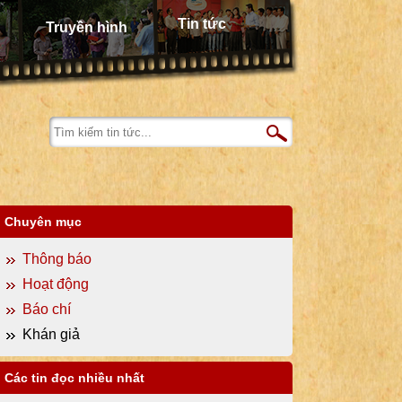
Tin tức
Truyền hình
Chuyên mục
Thông báo
Hoạt động
Báo chí
Khán giả
Các tin đọc nhiều nhất