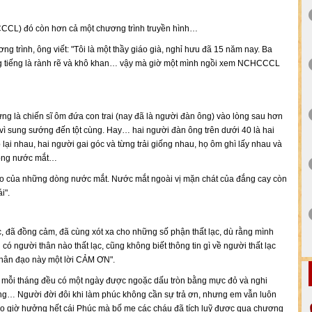
CCCL) đó còn hơn cả một chương trình truyền hình…
g trình, ông viết: "Tôi là một thầy giáo già, nghỉ hưu đã 15 năm nay. Ba
g tiếng là rành rẽ và khô khan… vậy mà giờ một mình ngồi xem NCHCCCL
g là chiến sĩ ôm đứa con trai (nay đã là người đàn ông) vào lòng sau hơn
vì sung sướng đến tột cùng. Hay… hai người đàn ông trên dưới 40 là hai
 lại nhau, hai người gai góc và từng trải giống nhau, họ ôm ghì lấy nhau và
rong nước mắt…
gào của những dòng nước mắt. Nước mắt ngoài vị mặn chát của đắng cay còn
i".
, đã đồng cảm, đã cùng xót xa cho những số phận thất lạc, dù rằng mình
có người thân nào thất lạc, cũng không biết thông tin gì về người thất lạc
 nhân đạo này một lời CẢM ƠN".
em mỗi tháng đều có một ngày được ngoặc dấu tròn bằng mực đỏ và nghi
áng… Người đời đôi khi làm phúc không cần sự trả ơn, nhưng em vẫn luôn
ao giờ hưởng hết cái Phúc mà bố mẹ các cháu đã tích luỹ được qua chương