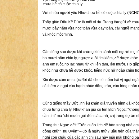
chưa hề có cuộc chia ly
Với nhiều người yêu Như chưa hề có cuộc chia ly (NCH
Thầy giáo Đậu Kế Đức là một ví dụ. Trong thư gửi về chươn
mươi bảy năm vừa học toán vừa dạy toán, cái nghề man
và khóc một mình.
Cầm lòng sao được khi chứng kiến cảnh một người mẹ từn
ba mươi năm chia ly, ngược xuôi tìm kiếm, để được khóc 
anh em ruột, họ lạc nhau từ khi lên tám, lên mười. Họ gặp
khóc như chưa hề được khóc, tiếng nức nở ngập chìm t
Xin được cảm ơn cuộc đời đã cho tôi nếm trải vị ngọt n
có thêm vị ngọt của hạnh phúc dâng trào, của lòng nhân á
Cũng giống thầy Đức, nhiều khán giả truyền hình đã khóc
chưa từng chia ly. Như khán giả có tên Bích Ngọc: "không 
cần tìm" mà "chỉ muốn gửi đến các anh, chị trong dự án
Trong thư Ngọc viết: "Trên cuốn lịch để bàn trong nhà 
dòng chữ "Thu Uyên" – đó là ngày thứ 7 đầu tiên của th
nghĩ con cháu của các anh chị sau này mãi mãi không b