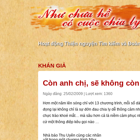
Hoạt động Thiện nguyện Tìm kiếm và Đoàn 
KHÁN GIẢ
Còn anh chị, sẽ không còn
Ngày đăng: 25/02/2009 | Lượt xem: 1360
Hơn một năm lên sóng chỉ với 13 chương trình, mỗi số d
đọng lại không chỉ là sự đớn đau chia ly dễ thông cảm 
chực trào khoé mắt… mà sâu hơn cả là niềm cảm phục nh
cứ một thông điệp kêu gọi nào …
Nhà báo Thu Uyên cùng các nhân
vật trong một chương trình Như