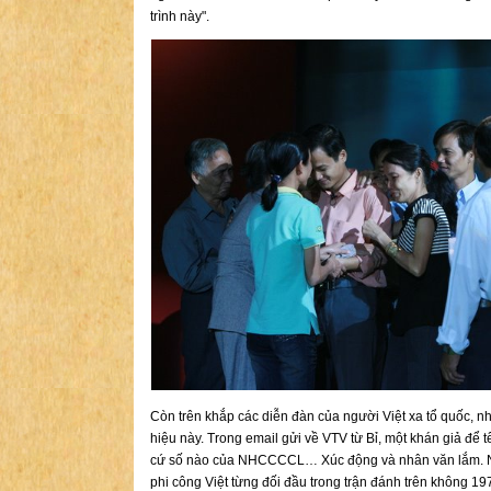
trình này".
Còn trên khắp các diễn đàn của người Việt xa tổ quốc, n
hiệu này. Trong email gửi về VTV từ Bỉ, một khán giả để 
cứ số nào của NHCCCCL… Xúc động và nhân văn lắm. Nhữ
phi công Việt từng đối đầu trong trận đánh trên không 