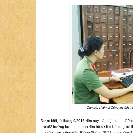
Cán bộ, chiến sĩ Công an tỉnh tr
Được biết, từ tháng 9/2015 đến nay, cán bộ, chiến sĩ Ph
lượt/62 trường hợp liên quan đến hồ sơ tìm kiếm người thấ
thư căn cước công dân. Riêng Phòng PV27 trong năm đã hỗ