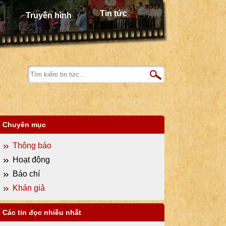
Tin tức
Truyền hình
Chuyên mục
Thông báo
Hoạt động
Báo chí
Khán giả
Các tin đọc nhiều nhất