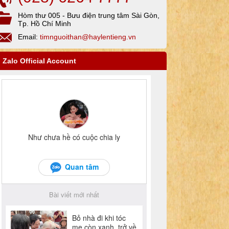
Hòm thư 005 - Bưu điện trung tâm Sài Gòn,
Tp. Hồ Chí Minh
Email:
timnguoithan@haylentieng.vn
Zalo Official Account