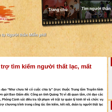
Tìm người thân
Trang chủ
tụ Người thân Miễn phí!
trợ tìm kiếm người thất lạc, mất
 đạo “Như chưa hề có cuộc chia ly” (trực thuộc Trung tâm Truyền hình
n gửi Ban Giám đốc Công an tỉnh Quảng Trị vì đã quan tâm, chỉ đạo các
 Phòng Cảnh sát điều tra tội phạm về trật tự quản lý kinh tế và chức vụ
rợ chương trình trong công tác tìm kiếm, kết nối, đoàn tụ người thất lạc