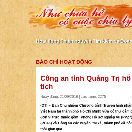
Hoạt động Thiện nguyện Tìm kiếm và Đoàn 
BÁO CHÍ
HOẠT ĐỘNG
Công an tỉnh Quảng Trị hỗ 
tích
Ngày đăng: 21/09/2016 | Lượt xem: 2275
(QT) – Ban Chủ nhiệm Chương trình Truyền hình nhân
Việt Nam tại thành phố Hồ Chí Minh) vừa có thư cám ơ
đơn vị trực thuộc gồm: Phòng Hồ sơ nghiệp vụ (PV27),
(PC46) và Công an các huyện, thị xã, thành phố đã hỗ t
thời gian qua.