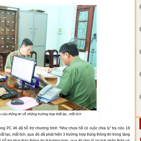
a cứu thông tin về những trường hợp thất lạc, mất tích
òng PC 46 đã hỗ trợ chương trình “Như chưa hề có cuộc chia ly” tra cứu 18
t lạc, mất tích, qua đó đã phát hiện 3 trường hợp trùng thông tin trong tàng
 trợ khai thác thông tin 9 trường hợp, qua đó làm rõ lai lịch nhân thân và