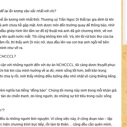
ể lại ấn tượng sâu sắc nhất với chị?
kể ấn tượng mới nhất thôi: Thượng uý Trần Ngọc Di thất lạc gia đình từ khi
 mà anh chưa hề gặp mặt. Anh được mời đến trường quay để thông báo, nhờ
đầu ghép hình lên tấm sơ đồ kỹ thuật mà anh đã gửi chương trình, vẽ nơi
 lên quệt nước mắt. Tôi cũng không kìm nổi. Và, khi tôi rút bức thư của ba
năm rồi, thì thấy anh Di nức nở, dựa đầu lên vai con trai anh ngồi kế bên:
 mình như vỡ ra.
h NCHCCCL?
iếp cận với những người đến với dự án NCHCCCL, tôi càng được thuyết phục
i trái tim của mình hướng về ai đó, mình sống tốt hơn, biết trân trọng
i chia ly rồi, mới thấy những điều tưởng đâu nhỏ nhặt vô cùng thiêng liêng.
m nghĩa hai tiếng “đồng bào”. Chúng tôi mong nảy sinh trong mỗi khán giả
y tán do chiến tranh, do lòng người, do những sự trớ trêu trong cuộc sống
n”?
 đều là những người tình nguyện. Vì công việc này, ở công đoạn nào – lập
ực hiện chương trình trực tiếp, rồi làm từ thiện… cũng đều cần quên mình,