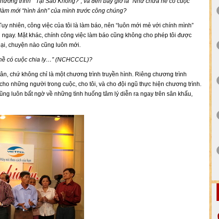
n chương trình “ Tại Sao Không?”, và đến bây giờ là “Như chưa hề có cuộc
làm mới “hình ảnh” của mình trước công chúng?
y nhiên, công việc của tôi là làm báo, nên “luôn mới mẻ với chính mình”
tôi ngay. Mặt khác, chính công việc làm báo cũng không cho phép tôi được
lại, chuyện nào cũng luôn mới.
a hề có cuộc chia ly…” (NCHCCCL)?
, chứ không chỉ là một chương trình truyền hình. Riêng chương trình
ho những người trong cuộc, cho tôi, và cho đội ngũ thực hiện chương trình.
i cũng luôn bất ngờ về những tình huống tâm lý diễn ra ngay trên sân khấu,