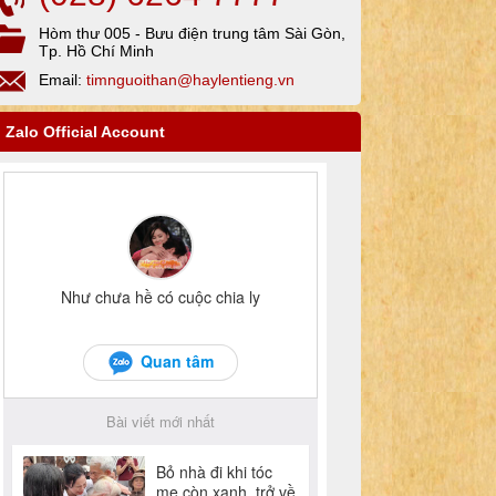
Hòm thư 005 - Bưu điện trung tâm Sài Gòn,
Tp. Hồ Chí Minh
Email:
timnguoithan@haylentieng.vn
Zalo Official Account