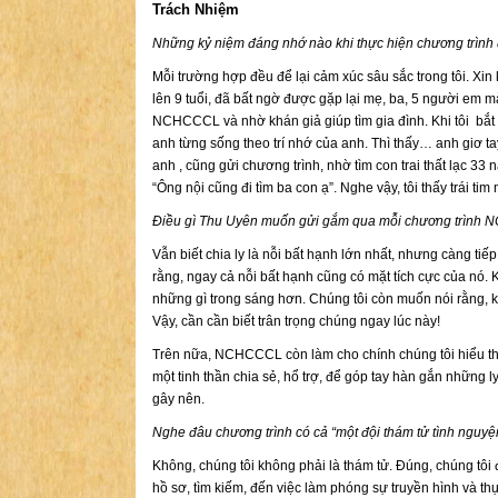
Trách Nhiệm
Những kỷ niệm đáng nhớ nào khi thực hiện chương trình đ
Mỗi trường hợp đều để lại cảm xúc sâu sắc trong tôi. Xin 
lên 9 tuổi, đã bất ngờ được gặp lại mẹ, ba, 5 người em
NCHCCCL và nhờ khán giả giúp tìm gia đình. Khi tôi bắt 
anh từng sống theo trí nhớ của anh. Thì thấy… anh giơ tay
anh , cũng gửi chương trình, nhờ tìm con trai thất lạc 33 
“Ông nội cũng đi tìm ba con ạ”. Nghe vậy, tôi thấy trái tim
Điều gì Thu Uyên muốn gửi gắm qua mỗi chương trìn
Vẫn biết chia ly là nỗi bất hạnh lớn nhất, nhưng càng t
rằng, ngay cả nỗi bất hạnh cũng có mặt tích cực của nó. Kh
những gì trong sáng hơn. Chúng tôi còn muốn nói rằng, kh
Vậy, cần cần biết trân trọng chúng ngay lúc này!
Trên nữa, NCHCCCL còn làm cho chính chúng tôi hiểu thê
một tinh thần chia sẻ, hổ trợ, để góp tay hàn gắn những l
gây nên.
Nghe đâu chương trình có cả “một đội thám tử tình nguyệ
Không, chúng tôi không phải là thám tử. Đúng, chúng tôi
hồ sơ, tìm kiếm, đến việc làm phóng sự truyền hình và th