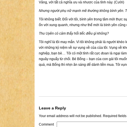
Vâng, với tất cả nghĩa ưu và nhược của tính này. (Cười)
Nhưng người phụ nữ mạnh mẽ thường không bình yên. T
Tôi không biết. Đối với tôi, bình yên trong tâm mới thực
ổn với xung quanh, nhưng như thế mới là bình yên cũng 
Thu Uyên có cảm thấy hối tiếc điều gì không?
Tôi nghĩ là tôi may mắn. Vì tôi không phải là người khéo 
với những kỷ niệm về sự vụng về của của tôi. Vụng về kh
nghiệp, bạn bè… Tôi có một tính rất cực đoan là ngại là
nguây nguẩy từ chối. Bé Bống – bạn của con gái tôi muốn 
quá, mà Bống thì nhịn ăn sáng để dành tiền mua. Tôi vụn
Leave a Reply
Your email address will not be published.
Required field
Comment