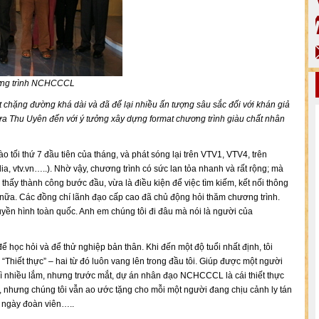
ương trình NCHCCCL
t chặng đường khá dài và đã để lại nhiều ấn tượng sâu sắc đối với khán giả
a Thu Uyên đến với ý tưởng xây dựng format chương trình giàu chất nhân
tối thứ 7 đầu tiên của tháng, và phát sóng lại trên VTV1, VTV4, trên
ia, vtv.vn…..). Nhờ vậy, chương trình có sức lan tỏa nhanh và rất rộng; mà
 thấy thành công bước đầu, vừa là điều kiện để việc tìm kiếm, kết nối thông
 nữa. Các đồng chí lãnh đạo cấp cao đã chủ động hỏi thăm chương trình.
ền hình toàn quốc. Anh em chúng tôi đi đâu mà nói là người của
ể học hỏi và để thử nghiệp bản thân. Khi đến một độ tuổi nhất định, tôi
“Thiết thực” – hai từ đó luôn vang lên trong đầu tôi. Giúp được một người
hì nhiều lắm, nhưng trước mắt, dự án nhân đạo NCHCCCL là cái thiết thực
, nhưng chúng tôi vẫn ao ước tặng cho mỗi một người đang chịu cảnh ly tán
t ngày đoàn viên…..