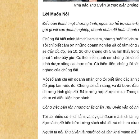
Nhà báo Thu Uyên đi thực hiện phóng s
Lời Muốn Nói
Để hoàn thành một chương trình, ngoài sự hỗ trợ của ê-ki
gửi gì với các doanh nghiệp, doanh nhân để hoàn thành 
Chúng tôi biết mình làm thì tạm tạm, nhưng “nói” thì chư
Tôi chỉ biết cám ơn những doanh nghiệp đã có tấm lòng v
sẽ đẩy tốc độ, lên 10, 20 chứ không chỉ 5 vụ tìm thấy tro
phải 1 như bây giờ. Có thêm tiền, anh em chúng tôi sẽ t
trình được nâng cao hơn nữa. Có thêm tiền, chúng tôi sẽ
nghèo của chúng tôi!
Một số anh chị em doanh nhân cho tôi biết rằng các anh 
để giúp làm việc đó. Chúng tôi sẵn sàng, và đã bước đầu
chương trình giúp đỡ. 54 trường hợp được tìm ra. Trong s
chưa có điều kiện học hành!
Công việc bận rộn nhưng chắc chắn Thu Uyên vẫn có nhữ
Tôi có nhiều sở thích lắm, và tùy giai đoạn mà thích làm 
đọc sách, để bên bức tường sách nhà tôi, và nhìn ra cửa 
Người ta nói Thu Uyên là người có cá tính khá mạnh mẽ