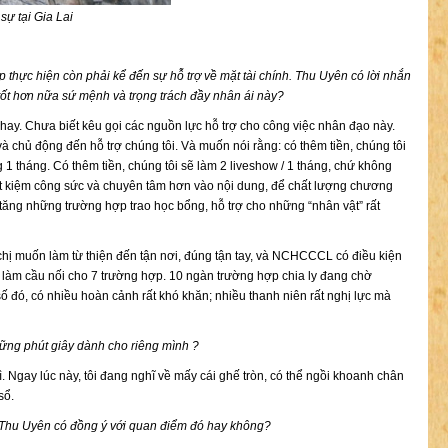
ự tại Gia Lai
p thực hiện còn phải kể đến sự hỗ trợ về mặt tài chính. Thu Uyên có lời nhắn
tốt hơn nữa sứ mệnh và trọng trách đầy nhân ái này?
a hay. Chưa biết kêu gọi các nguồn lực hỗ trợ cho công việc nhân đạo này.
à chủ động đến hỗ trợ chúng tôi. Và muốn nói rằng: có thêm tiền, chúng tôi
ng 1 tháng. Có thêm tiền, chúng tôi sẽ làm 2 liveshow / 1 tháng, chứ không
iết kiệm công sức và chuyên tâm hơn vào nội dung, để chất lượng chương
 tăng những trường hợp trao học bổng, hỗ trợ cho những “nhân vật” rất
chị muốn làm từ thiện đến tận nơi, đúng tận tay, và NCHCCCL có điều kiện
 làm cầu nối cho 7 trường hợp. 10 ngàn trường hợp chia ly đang chờ
ố đó, có nhiều hoàn cảnh rất khó khăn; nhiều thanh niên rất nghị lực mà
ng phút giây dành cho riêng mình ?
gì. Ngay lúc này, tôi đang nghĩ về mấy cái ghế tròn, có thể ngồi khoanh chân
sổ.
. Thu Uyên có đồng ý với quan điểm đó hay không?