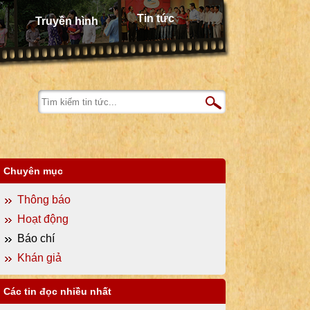
Tin tức
Truyền hình
Chuyên mục
Thông báo
Hoạt động
Báo chí
Khán giả
Các tin đọc nhiều nhất