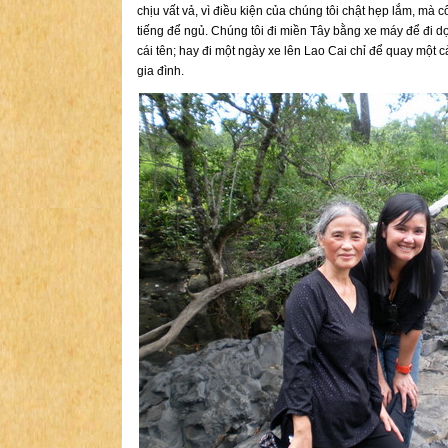
chịu vất vả, vì điều kiện của chúng tôi chật hẹp lắm, mà 
tiếng để ngủ. Chúng tôi đi miền Tây bằng xe máy để đi d
cái tên; hay đi một ngày xe lên Lao Cai chỉ để quay một 
gia đình.