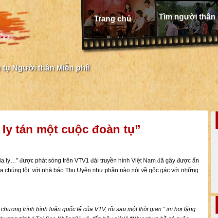
Tìm người thân
Trang chủ
tụ Người thân Miễn phí!
 ly tán một cuộc đoàn tụ”
a ly…” được phát sóng trên VTV1 đài truyền hình Việt Nam đã gây được ấn
của chúng tôi với nhà báo Thu Uyên như phần nào nói về gốc gác với những
hương trình bình luận quốc tế của VTV, rồi sau một thời gian “ im hơi lặng