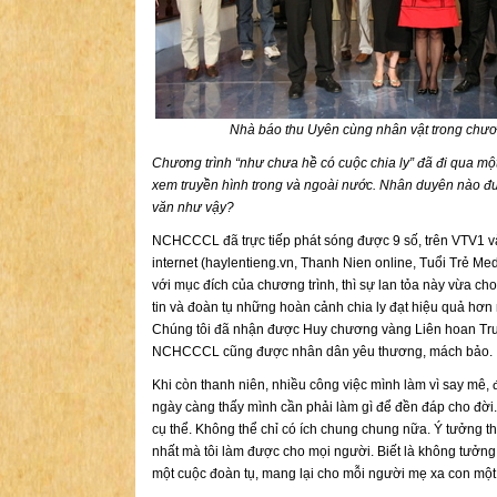
Nhà báo thu Uyên cùng nhân vật trong ch
Chương trình “như chưa hề có cuộc chia ly” đã đi qua mộ
xem truyền hình trong và ngoài nước. Nhân duyên nào đư
văn như vậy?
NCHCCCL đã trực tiếp phát sóng được 9 số, trên VTV1 vào 
internet (haylentieng.vn, Thanh Nien online, Tuổi Trẻ Med
với mục đích của chương trình, thì sự lan tỏa này vừa cho
tin và đoàn tụ những hoàn cảnh chia ly đạt hiệu quả hơn
Chúng tôi đã nhận được Huy chương vàng Liên hoan Truy
NCHCCCL cũng được nhân dân yêu thương, mách bảo.
Khi còn thanh niên, nhiều công việc mình làm vì say mê, đ
ngày càng thấy mình cần phải làm gì để đền đáp cho đời. 
cụ thể. Không thể chỉ có ích chung chung nữa. Ý tưởng t
nhất mà tôi làm được cho mọi người. Biết là không tưởng
một cuộc đoàn tụ, mang lại cho mỗi người mẹ xa con mộ