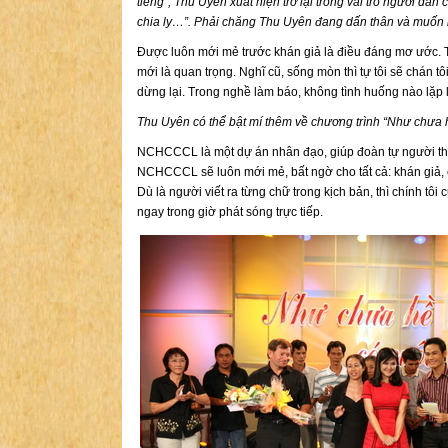
tiếng”, Thu Uyên xuất hiện trở lại trong vai trò người dẫ
chia ly…”. Phải chăng Thu Uyên đang dấn thân và muốn 
Được luôn mới mẻ trước khán giả là điều đáng mơ ước. Tu
mới là quan trọng. Nghĩ cũ, sống mòn thì tự tôi sẽ chán 
dừng lại. Trong nghề làm báo, không tình huống nào lặp 
Thu Uyên có thể bật mí thêm về chương trình “Như chư
NCHCCCL là một dự án nhân đạo, giúp đoàn tự người thân
NCHCCCL sẽ luôn mới mẻ, bất ngờ cho tất cả: khán giả, c
Dù là người viết ra từng chữ trong kịch bản, thì chính tô
ngay trong giờ phát sóng trực tiếp.