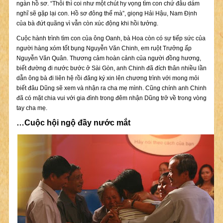
ngàn hồ sơ. “Thôi thì coi như một chút hy vọng tìm con chứ đâu dám
nghĩ sẽ gặp lại con. Hồ sơ đông thế mà”, giọng Hải Hậu, Nam Định
của bà đứt quãng vì vẫn còn xúc động khi hồi tưởng.
Cuộc hành trình tìm con của ông Oanh, bà Hoa còn có sự tiếp sức của
người hàng xóm tốt bụng Nguyễn Văn Chinh, em ruột Trưởng ấp
Nguyễn Văn Quân. Thương cảm hoàn cảnh của người đồng hương,
biết đường đi nước bước ở Sài Gòn, anh Chinh đã đích thân nhiều lần
dẫn ông bà đi liên hệ rồi đăng ký xin lên chương trình với mong mỏi
biết đâu Dũng sẽ xem và nhận ra cha mẹ mình. Cũng chính anh Chinh
đã có mặt chia vui với gia đình trong đêm nhận Dũng trở về trong vòng
tay cha mẹ.
…Cuộc hội ngộ đầy nước mắt