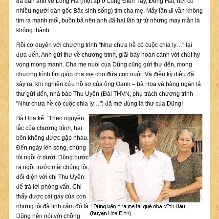
đã dẫn anh về Long Hà (một ấp ở Long Điền Tây, Đông Hải, nơi có
nhiều người dân gốc Bắc sinh sống) tìm cha mẹ. Mấy lần đi vẫn không
tìm ra manh mối, buồn bã nên anh đã hai lần tự tử nhưng may mắn là
không thành.
Rồi cơ duyên với chương trình "Như chưa hề có cuộc chia ly…" lại
đưa đến. Anh gửi thư về chương trình, giãi bày hoàn cảnh với chút hy
vọng mong manh. Cha mẹ nuôi của Dũng cũng gửi thư đến, mong
chương trình tìm giúp cha mẹ cho đứa con nuôi. Và điều kỳ diệu đã
xảy ra, khi nghiên cứu hồ sơ của ông Oanh – bà Hoa và hàng ngàn lá
thư gửi đến, nhà báo Thu Uyên (Đài THVN, phụ trách chương trình
"Như chưa hề có cuộc chia ly…") đã mở đúng lá thư của Dũng!
Bà Hoa kể: “Theo nguyên
tắc của chương trình, hai
bên không được gặp nhau.
Đến ngày lên sóng, chúng
tôi ngồi ở dưới, Dũng bước
ra ngồi trước mặt chúng tôi,
đối diện với chị Thu Uyên
để trả lời phỏng vấn. Chỉ
thấy được cái gáy của con
nhưng tôi đã linh cảm đó là
Dũng nên nói với chồng: