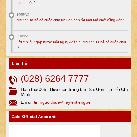
mất ai còn?
14/06/24
Như chưa hề có cuộc chia ly: Gặp con rồi mai má chết cũng đành
05/09/23
Lời xin lỗi ngập nước mắt ngày đoàn tụ Như chưa hề có cuộc chia
ly
Liên hệ
(028) 6264 7777
Hòm thư 005 - Bưu điện trung tâm Sài Gòn, Tp. Hồ Chí
Minh
Email:
timnguoithan@haylentieng.vn
Zalo Official Account