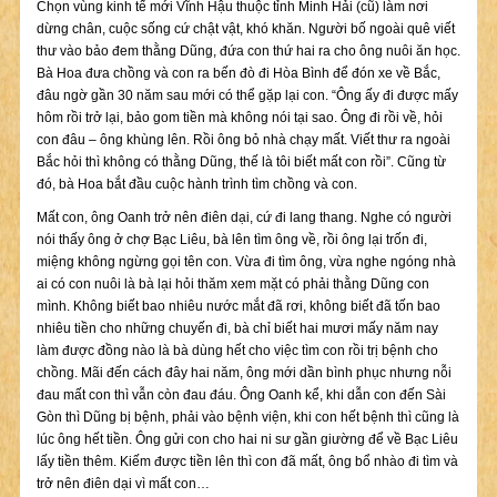
Chọn vùng kinh tế mới Vĩnh Hậu thuộc tỉnh Minh Hải (cũ) làm nơi
dừng chân, cuộc sống cứ chật vật, khó khăn. Người bố ngoài quê viết
thư vào bảo đem thằng Dũng, đứa con thứ hai ra cho ông nuôi ăn học.
Bà Hoa đưa chồng và con ra bến đò đi Hòa Bình để đón xe về Bắc,
đâu ngờ gần 30 năm sau mới có thể gặp lại con. “Ông ấy đi được mấy
hôm rồi trở lại, bảo gom tiền mà không nói tại sao. Ông đi rồi về, hỏi
con đâu – ông khùng lên. Rồi ông bỏ nhà chạy mất. Viết thư ra ngoài
Bắc hỏi thì không có thằng Dũng, thế là tôi biết mất con rồi”. Cũng từ
đó, bà Hoa bắt đầu cuộc hành trình tìm chồng và con.
Mất con, ông Oanh trở nên điên dại, cứ đi lang thang. Nghe có người
nói thấy ông ở chợ Bạc Liêu, bà lên tìm ông về, rồi ông lại trốn đi,
miệng không ngừng gọi tên con. Vừa đi tìm ông, vừa nghe ngóng nhà
ai có con nuôi là bà lại hỏi thăm xem mặt có phải thằng Dũng con
mình. Không biết bao nhiêu nước mắt đã rơi, không biết đã tốn bao
nhiêu tiền cho những chuyến đi, bà chỉ biết hai mươi mấy năm nay
làm được đồng nào là bà dùng hết cho việc tìm con rồi trị bệnh cho
chồng. Mãi đến cách đây hai năm, ông mới dần bình phục nhưng nỗi
đau mất con thì vẫn còn đau đáu. Ông Oanh kể, khi dẫn con đến Sài
Gòn thì Dũng bị bệnh, phải vào bệnh viện, khi con hết bệnh thì cũng là
lúc ông hết tiền. Ông gửi con cho hai ni sư gần giường để về Bạc Liêu
lấy tiền thêm. Kiếm được tiền lên thì con đã mất, ông bổ nhào đi tìm và
trở nên điên dại vì mất con…