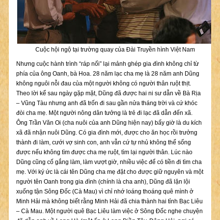
Cuộc hội ngộ tại trường quay của Đài Truyền hình Việt Nam
Nhưng cuộc hành trình “ráp nối” lại mảnh ghép gia đình không chỉ từ
phía của ông Oanh, bà Hoa. 28 năm lạc cha mẹ là 28 năm anh Dũng
không nguôi nỗi đau của một người không có người thân ruột thịt.
Theo lời kể sau ngày gặp mặt, Dũng đã được hai ni sư dẫn về Bà Rịa
– Vũng Tàu nhưng anh đã trốn đi sau gần nửa tháng trời và cứ khóc
đòi cha mẹ. Một người nông dân tưởng là trẻ đi lạc đã dẫn đến xã.
Ông Trần Văn Oi (cha nuôi của anh Dũng hiện nay) bấy giờ là du kích
xã đã nhận nuôi Dũng. Có gia đình mới, được cho ăn học rồi trưởng
thành đi làm, cưới vợ sinh con, anh vẫn cứ tự nhủ không thể sống
được nếu không tìm được cha mẹ ruột, tìm lại người thân. Lúc nào
Dũng cũng cố gắng làm, làm vượt giờ, nhiều việc để có tiền đi tìm cha
mẹ. Với ký ức là cái tên Dũng cha mẹ đặt cho được giữ nguyên và một
người tên Oanh trong gia đình (chính là cha anh), Dũng đã lặn lội
xuống tận Sông Đốc (Cà Mau) vì chỉ nhớ loáng thoáng quê mình ở
Minh Hải mà không biết rằng Minh Hải đã chia thành hai tỉnh Bạc Liêu
– Cà Mau. Một người quê Bạc Liêu làm việc ở Sông Đốc nghe chuyện