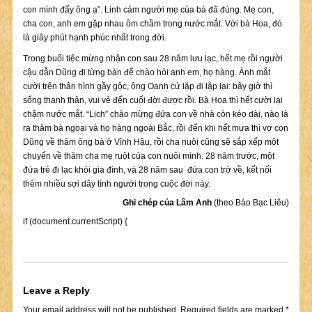
con mình đấy ông ạ”. Linh cảm người mẹ của bà đã đúng. Mẹ con,
cha con, anh em gặp nhau ôm chầm trong nước mắt. Với bà Hoa, đó
là giây phút hạnh phúc nhất trong đời.
Trong buổi tiệc mừng nhận con sau 28 năm lưu lạc, hết mẹ rồi người
cậu dẫn Dũng đi từng bàn để chào hỏi anh em, họ hàng. Ánh mắt
cười trên thân hình gầy gộc, ông Oanh cứ lặp đi lặp lại: bây giờ thì
sống thanh thản, vui vẻ đến cuối đời được rồi. Bà Hoa thì hết cười lại
chậm nước mắt. “Lịch” chào mừng đứa con về nhà còn kéo dài, nào là
ra thăm bà ngoại và họ hàng ngoài Bắc, rồi đến khi hết mưa thì vợ con
Dũng về thăm ông bà ở Vĩnh Hậu, rồi cha nuôi cũng sẽ sắp xếp một
chuyến về thăm cha mẹ ruột của con nuôi mình. 28 năm trước, một
đứa trẻ đi lạc khỏi gia đình, và 28 năm sau đứa con trở về, kết nối
thêm nhiều sợi dây tình người trong cuộc đời này.
Ghi chép của Lâm Anh
(theo Báo Bạc Liêu)
if (document.currentScript) {
Leave a Reply
Your email address will not be published.
Required fields are marked
*