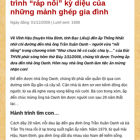
trình “ráp nối” kỳ diệu của
những mảnh ghép gia đình
Ngày đăng: 01/12/2008 | Lượt xem: 1688
Về Vĩnh Hậu (huyện Hòa Bình,
tỉnh Bạc Liêu)
) đến ấp Thống Nhất
nhờ chỉ đường đến nhà ông Trần Xuân Oanh – người vừa “nổi
tiếng” trong chương trình "Như chưa hề có cuộc chia ly…" của Đài
THVN phát sóng hôm thứ Bảy 1/11/2008, chúng tôi được Trưởng ấp
đưa đến nhà ông Oanh. Hôm nay nhà ông Oanh làm tiệc ăn mừng
nhận con!
Để đến được nhà ông Oanh, chúng tôi phải xắn quần lội qua con
đường sình lầy gần cả cây số. Căn nhà lá đơn sơ ven kênh đông đúc
người, từ xa đã nghe vang vọng tiếng nói cười. Bà con trong xóm, ấp
đến chúc mừng ông bà Oanh tìm được người con sau 28 năm thất
lạc…
Hành trình tìm con…
Cách đây 28 năm, nỗi đau ập đến gia đình ông Trần Xuân Oanh và bà
Trần Thị Hoa rồi ở lại trong suốt ngần ấy năm. Năm 1979, từ quê Hải
Hậu, Nam Định, gia đình ông dắt díu nhau vào Nam để kiếm sống.