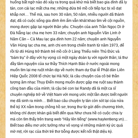
huống bất ngờ nào đó xảy ra trong quá khứ mà biết bao gia đình đã ly
tán, con cái lạc mất cha mẹ; những đứa trẻ mồ côi tiếp tục bị xô dạt
khắp nơi… Thế mà, sau hơn 30 năm, 50 năm, nhiều người đã thành
đạt, đã có cuộc sống gia đình êm ấm vẫn khát khao tìm về cội nguồn,
mong được gặp lại người thân yêu. Chuyện của anh Trần Ngọc Di ở
Đà Nẵng lạc cha mẹ hơn 33 năm; chuyện anh Nguyễn Văn Linh ở
Năm Căn – Cà Mau lạc gia đình hơn 22 năm; chuyện anh Nguyễn
Văn Hùng lạc cha mẹ, anh chị em trong chiến tranh từ năm 1973, để
rồi từ đó Hùng trở thành trẻ mồ côi ở Làng Thiếu niên Thủ Đức và
“bám trụ” ở đây với hy vọng có một ngày đoàn tụ với người thân; lá thư
đầy tâm nguyện của sư thầy Thích Hạnh Bảo ở nước ngoài mong
muốn tìm lại mẹ ruột nhân dịp về nước tham dự Đại lễ Phật đản Liên
Hiệp Quốc 2008 tổ chức tại Hà Nội; là câu chuyện của cô bé thần
tượng âm nhạc Thụy Điển mong muốn được gặp mẹ ruột sau thành
công ban đầu của mình; là cậu bé con lai Randy đã là một ca sĩ
chuyên nghiệp trở về Việt Nam với mong ước một lần được biết người
mẹ đã sinh ra mình… Biết bao câu chuyện ly tán còn sót lại của nửa
thế kỷ XX nằm trong chồng hồ sơ, trong thư từ gửi đến chương trình,
không chỉ được khán giả biết đến qua Như chưa hề có cuộc chia ly
mà còn tìm thấy trên trang web “Hãy lên tiếng” (www.haylentieng.vn)…
Biết bao điều mơ ước tưởng như vô vọng vì những mảnh ký ức quá
mờ mịt, rời rạc của thời trẻ thơ bỗng được kết nối thật diệu kỳ.