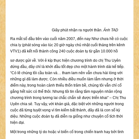
Giây phút nhận ra người thân.
Ảnh TAD
Ra mắt số đầu tiên vào cuối năm 2007, đến nay Như chưa hề có cuộc
chia ly (phát sóng vào lúc 20 giờ ngày chủ nhật cuối tháng trên kênh
VTV1) đã kết nối thành công 240 cuộc đoàn tụ từ gần 10.000 hồ
sơ được gửi về. Với ê kíp thực hiện chương trình do chị Thu Uyên
đứng đầu, đây chỉ là khởi đầu tốt đẹp cho một hành trình dài kế tiếp.
“Có lẽ chúng tôi cầu toàn và… tham lam nên vẫn chưa hài lòng với
những gì đã làm được. Còn nhiều điều muốn làm lắm nhưng ở thời
điểm này, trong hoàn cảnh thiếu thốn trăm bề, chúng tôi vẫn chỉ cố
gắng hết sức có thể thôi. Nhưng tôi tin rằng tâm nguyện nhân rộng
chương trình trong tương lai chắc chắn sẽ được triển khai” – Chị Thu
Uyên chia sẻ. Tuy vậy, với khán giả, đặc biệt với những người trong
cuộc đã từng tuyệt vọng vì tìm kiếm bất thành, đây đã là con số kỳ
diệu. Những cuộc đoàn tụ đã diễn ra giống như chuyện cổ tích thời
hiện đại.
Một trong những lý do hoặc vì biến cố trong chiến tranh hay bởi tình