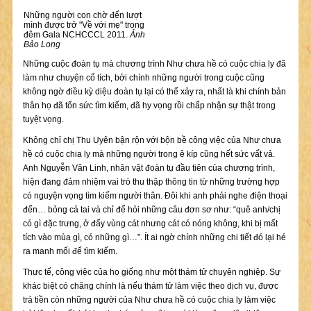
Những người con chờ đến lượt
mình được trở "Về với mẹ" trong
đêm Gala NCHCCCL 2011.
Ảnh
Bảo Long
Những cuộc đoàn tụ mà chương trình Như chưa hề có cuộc chia ly đã
làm như chuyện cổ tích, bởi chính những người trong cuộc cũng
không ngờ điều kỳ diệu đoàn tụ lại có thể xảy ra, nhất là khi chính bản
thân họ đã tổn sức tìm kiếm, đã hy vọng rồi chấp nhận sự thật trong
tuyệt vọng.
Không chỉ chị Thu Uyên bận rộn với bộn bề công việc của Như chưa
hề có cuộc chia ly mà những người trong ê kíp cũng hết sức vất vả.
Anh Nguyễn Văn Linh, nhân vật đoàn tụ đầu tiên của chương trình,
hiện đang đảm nhiệm vai trò thu thập thông tin từ những trường hợp
có nguyện vọng tìm kiếm người thân. Đôi khi anh phải nghe điện thoại
đến… bỏng cả tai và chỉ để hỏi những câu đơn sơ như: “quê anh/chị
có gì đặc trưng, ở đấy vùng cát nhưng cát có nóng không, khi bị mất
tích vào mùa gì, có những gì…”. Ít ai ngờ chính những chi tiết đó lại hé
ra manh mối để tìm kiếm.
Thực tế, công việc của họ giống như một thám tử chuyên nghiệp. Sự
khác biệt có chăng chính là nếu thám tử làm việc theo dịch vụ, được
trả tiền còn những người của Như chưa hề có cuộc chia ly làm việc