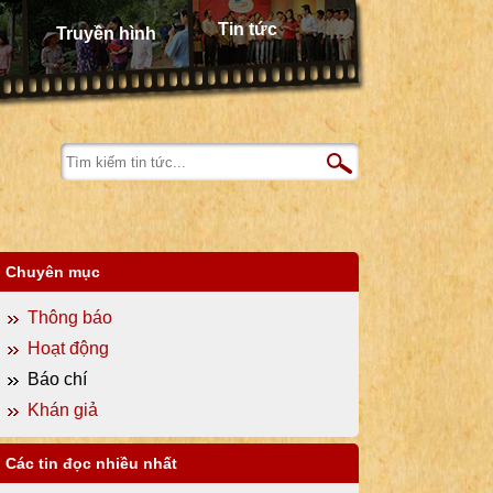
Tin tức
Truyền hình
Chuyên mục
Thông báo
Hoạt động
Báo chí
Khán giả
Các tin đọc nhiều nhất