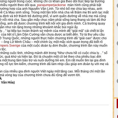
những người trong cuộc. không chỉ có khán giả theo dõi trực tiếp tại trường
nhiều người theo dõi qua
parajumperjackorse
màn hình cũng phải bật
trường hợp của anh Nguyễn Văn Linh. Từ nhỏ bố mẹ chia tay nhau, anh
về Cà Mau sinh sống. Trong một lần trốn nhà cha về thăm mẹ thì anh lạc mất
ia đình và trở thành trẻ đường phố, vì anh quên đường về nhà mẹ mà cũng
 nỗi nhà cha. Sau gần mấy chục năm phải sống lang thang và làm đủ thứ
ống, anh đã được chương trình kết nối với gia đình mình. Cả trường quay
ần như nín lặng trong những khoảnh khắc bùi ngùi ấy.
ly…” lại tiếp tục hoàn thành sứ mệnh của mình để “giải mã” cái chết bí ẩn
 của liệt sĩ Lâm Dân Cường vẫn chưa được ai biết đến. Từ lá thư yêu cầu
g ở Trung Quốc, những người thực hiện chương trình đã “giải oan” được cho
g – ông Lữ Minh Châu – một chính ủy, một mắc xích quan trọng đã biết rõ
mpers Sverige
của một cuộc đoàn tụ đơn thuần, chương trình lần này muốn
 tộc.
hững cuộc tình, những mảnh đời trong “Như chưa hề có cuộc chia ly…” số
ức, quá khứ và hiện tại. Đó là chuyện một cô bé theo cha phiêu bạc đời
 một trung tâm bảo trợ và nuôi dưỡng trẻ em. Em rất muốn tìm lại gia đình
g nỗ lực tìm kiếm, chương trình đã làm nhịp cầu giúp em đoàn tụ với mẹ và
…
ân của nhiều gia đình người Việt ngày một tăng cao. Mỗi tháng chỉ một lần
 mà vòng tay của chương trình chưa đủ rộng để vươn tới.
À
Hóa)