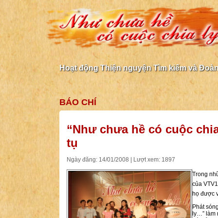
Hoạt động Thiện nguyện Tìm kiếm và Đoàn 
BÁO CHÍ
“Như chưa hề có cuộc chia
tụ
Ngày đăng: 14/01/2008 | Lượt xem: 1897
Trong nhữ
của VTV1 
họ được v
Phát sóng
ly…” làm 