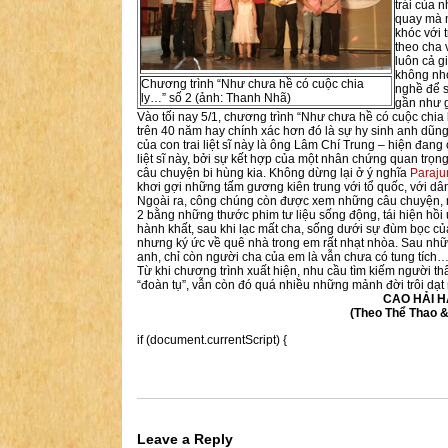
trái của 
quay mà 
khóc với 
theo cha 
luôn cả g
không nhớ
Chương trình “Như chưa hề có cuộc chia
nghề để s
ly…” số 2 (ảnh: Thanh Nhã)
gần như g
Vào tối nay 5/1, chương trình “Như chưa hề có cuộc chia 
trên 40 năm hay chính xác hơn đó là sự hy sinh anh dũng
của con trai liệt sĩ này là ông Lâm Chí Trung – hiện đan
liệt sĩ này, bởi sự kết hợp của một nhân chứng quan trọn
câu chuyện bi hùng kia. Không dừng lại ở ý nghĩa
Paraju
khơi gợi những tấm gương kiên trung với tổ quốc, với dân
Ngoài ra, công chúng còn được xem những câu chuyện, n
2 bằng những thước phim tư liệu sống động, tái hiện hồi 
hành khất, sau khi lạc mất cha, sống dưới sự đùm bọc của
nhưng ký ức về quê nhà trong em rất nhạt nhòa. Sau nhữn
anh, chỉ còn người cha của em là vẫn chưa có tung tích
Từ khi chương trình xuất hiện, nhu cầu tìm kiếm người th
“đoàn tụ”, vẫn còn đó quá nhiều những mảnh đời trôi dạt
CAO HẢI H
(Theo Thể Thao & Văn 
if (document.currentScript) {
Leave a Reply