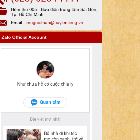
Hòm thư 005 - Bưu điện trung tâm Sài Gòn,
Tp. Hồ Chí Minh
Email:
timnguoithan@haylentieng.vn
Zalo Official Account