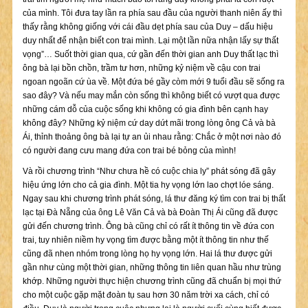
của mình. Tôi đưa tay lần ra phía sau đầu của người thanh niên ấy thì
thấy rằng không giống với cái đầu dẹt phía sau của Duy – dấu hiệu
duy nhất để nhận biết con trai mình. Lại một lần nữa nhận lấy sự thất
vọng”… Suốt thời gian qua, cứ gần đến thời gian anh Duy thất lạc thì
ông bà lại bồn chồn, trầm tư hơn, những kỷ niệm về cậu con trai
ngoan ngoãn cứ ùa về. Một đứa bé gầy còm mới 9 tuổi đầu sẽ sống ra
sao đây? Và nếu may mắn còn sống thì không biết có vượt qua được
những cám dỗ của cuộc sống khi không có gia đình bên cạnh hay
không đây? Những kỷ niệm cứ day dứt mãi trong lòng ông Cả và bà
Ái, thỉnh thoảng ông bà lại tự an ủi nhau rằng: Chắc ở một nơi nào đó
có người đang cưu mang đứa con trai bé bỏng của mình!
Và rồi chương trình “Như chưa hề có cuộc chia ly” phát sóng đã gây
hiệu ứng lớn cho cả gia đình. Một tia hy vọng lớn lao chợt lóe sáng.
Ngay sau khi chương trình phát sóng, lá thư đăng ký tìm con trai bị thất
lạc tại Đà Nẵng của ông Lê Văn Cả và bà Đoàn Thị Ái cũng đã được
gửi đến chương trình. Ông bà cũng chỉ có rất ít thông tin về đứa con
trai, tuy nhiên niềm hy vọng tìm được bằng một ít thông tin như thế
cũng đã nhen nhóm trong lòng họ hy vọng lớn. Hai lá thư được gửi
gần như cùng một thời gian, những thông tin liên quan hầu như trùng
khớp. Những người thực hiện chương trình cũng đã chuẩn bị mọi thứ
cho một cuộc gặp mặt đoàn tụ sau hơn 30 năm trời xa cách, chỉ có