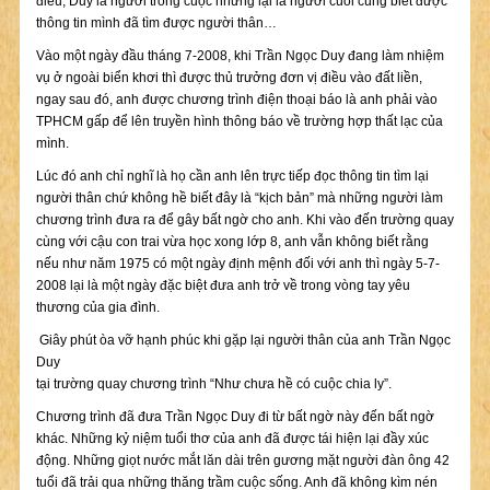
điều, Duy là người trong cuộc nhưng lại là người cuối cùng biết được
thông tin mình đã tìm được người thân…
Vào một ngày đầu tháng 7-2008, khi Trần Ngọc Duy đang làm nhiệm
vụ ở ngoài biển khơi thì được thủ trưởng đơn vị điều vào đất liền,
ngay sau đó, anh được chương trình điện thoại báo là anh phải vào
TPHCM gấp để lên truyền hình thông báo về trường hợp thất lạc của
mình.
Lúc đó anh chỉ nghĩ là họ cần anh lên trực tiếp đọc thông tin tìm lại
người thân chứ không hề biết đây là “kịch bản” mà những người làm
chương trình đưa ra để gây bất ngờ cho anh. Khi vào đến trường quay
cùng với cậu con trai vừa học xong lớp 8, anh vẫn không biết rằng
nếu như năm 1975 có một ngày định mệnh đối với anh thì ngày 5-7-
2008 lại là một ngày đặc biệt đưa anh trở về trong vòng tay yêu
thương của gia đình.
Giây phút òa vỡ hạnh phúc khi gặp lại người thân của anh Trần Ngọc
Duy
tại trường quay chương trình “Như chưa hề có cuộc chia ly”.
Chương trình đã đưa Trần Ngọc Duy đi từ bất ngờ này đến bất ngờ
khác. Những kỷ niệm tuổi thơ của anh đã được tái hiện lại đầy xúc
động. Những giọt nước mắt lăn dài trên gương mặt người đàn ông 42
tuổi đã trải qua những thăng trầm cuộc sống. Anh đã không kìm nén