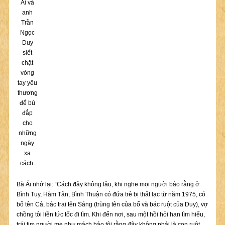
Ái và
anh
Trần
Ngọc
Duy
siết
chặt
vòng
tay yêu
thương
để bù
đắp
cho
những
ngày
xa
cách.
Bà Ái nhớ lại: “Cách đây không lâu, khi nghe mọi người báo rằng ở
Bình Tuy, Hàm Tân, Bình Thuận có đứa trẻ bị thất lạc từ năm 1975, có
bố tên Cả, bác trai tên Sáng (trùng tên của bố và bác ruột của Duy), vợ
chồng tôi liền tức tốc đi tìm. Khi đến nơi, sau một hồi hỏi han tìm hiểu,
trái tim người mẹ như mách bảo tôi rằng đây không phải là con ruột