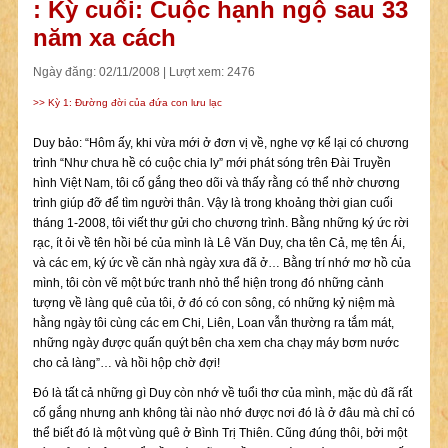
: Kỳ cuối: Cuộc hạnh ngộ sau 33
năm xa cách
Ngày đăng: 02/11/2008 | Lượt xem: 2476
>> Kỳ 1: Đường đời của đứa con lưu lạc
Duy bảo: “Hôm ấy, khi vừa mới ở đơn vị về, nghe vợ kể lại có chương
trình “Như chưa hề có cuộc chia ly” mới phát sóng trên Đài Truyền
hình Việt Nam, tôi cố gắng theo dõi và thấy rằng có thể nhờ chương
trình giúp đỡ để tìm người thân. Vậy là trong khoảng thời gian cuối
tháng 1-2008, tôi viết thư gửi cho chương trình. Bằng những ký ức rời
rạc, ít ỏi về tên hồi bé của mình là Lê Văn Duy, cha tên Cả, mẹ tên Ái,
và các em, ký ức về căn nhà ngày xưa đã ở… Bằng trí nhớ mơ hồ của
mình, tôi còn vẽ một bức tranh nhỏ thể hiện trong đó những cảnh
tượng về làng quê của tôi, ở đó có con sông, có những kỷ niệm mà
hằng ngày tôi cùng các em Chi, Liên, Loan vẫn thường ra tắm mát,
những ngày được quấn quýt bên cha xem cha chạy máy bơm nước
cho cả làng”… và hồi hộp chờ đợi!
Đó là tất cả những gì Duy còn nhớ về tuổi thơ của mình, mặc dù đã rất
cố gắng nhưng anh không tài nào nhớ được nơi đó là ở đâu mà chỉ có
thể biết đó là một vùng quê ở Bình Trị Thiên. Cũng đúng thôi, bởi một