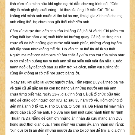
tình cảm của mình nữa khi nghe người dẫn chương trình nói: “Còn
đây là mảnh ghép cuối cùng – lá thư của ông Lê Văn Cả”. Thì ra
không chỉ mình anh muốn đi tìm lại ba mẹ, tìm lại gia đình mà cha mẹ
anh cũng thế, họ chưa bao giờ thôi nhớ đến anh.
Cảm xúc được đưa đến cao trào khi ông Cả, bà Ái và chị Chi (đứa em
cũng thất lạc năm xưa) xuất hiện tại trường quay. Cả hội trường như
chực vỡ òa bởi những giọt nước mắt hạnh phúc, những vòng tay ôm
riết lấy nhau như không thể rời. Họ vẫn chưa thể tin đó là sự thật.
Người mẹ mất con năm xưa cứ ôm chặt lấy đứa con trai của mình như
lo sợ chỉ cần buông tay ra thôi anh sẽ lại biến mất một lần nữa. Cuộc
hạnh ngộ đầy bất ngờ sau 33 năm trời xa cách, niềm vui sướng tột
cùng ấy không ai có thể nói được bằng lời.
Ngay sau khi gặp lại được người thân, Trần Ngọc Duy đã theo ba mẹ
về quê cũ để gặp lại bà con họ hàng và những người em mà anh
chưa từng biết mặt. Ngày 13-7, gia đình ông Cả đã tổ chức bữa tiệc
nhỏ để chào đón người con lưu lạc sau 33 năm trở về. Hôm chúng tôi
đến nhà anh ở tổ 42, P. Thọ Quang, Q. Sơn Trà, Đà Nẵng thì may mắn
được gặp cả bố mẹ anh. Họ vừa mới làm một cuộc hành trình từ Ninh
Thuận ra Đà Nẵng để cảm ơn những ân nhân đã cưu mang anh Duy
trong suốt thời gian qua. Trong niềm vui chung ấy, anh nhắn gửi rằng:
“Xin gửi lời tri ân đến những người đã cho tôi cơ hội để tìm lại gia đình