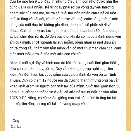
đứa trẻ mới lên 9 tuổi đầu thì những điều anh còn nhớ được như thế
cũng đã là quá nhiều. Kể từ ngày phải rời xa vòng tay yêu thương
chăm sóc của cha mẹ, rời xa cái tuổi thơ hồn nhiên chưa hề có một
chút lo lắng về cái đói, cái rét để bước vào một cuộc sống mới. Cuộc
sống của một đứa trẻ không gia đình, chưa biết số phận sẽ đi về
đâu… Cái mảnh ký ức tưởng như bị bỏ quên sau hơn 30 năm lưu lạc
ấy bất chợt đến rồi đi, để đến bây giờ, khi đã có một gia đình riêng yên
ấm của mình, chợt ngoảnh lại suy ngẫm, bỗng nhận ra một điều ẩn
chứa trong sâu thẳm tâm hồn mình vẫn có một chút mặc cảm tự ti, cảm
giác thiệt thòi, đơn lẻ của một đứa con côi cút.
Như có một sợi dây vô hình nào đó kết nối, trong suốt thời gian thất lạc
đứa con cho đến nay, bố mẹ Duy vẫn không ngưng nghỉ cuộc tìm
kiếm. Và đến hiện tại, cuộc sống của cả gia đình đã yên ổn tại Ninh
Thuận, Duy có thêm 12 người em đã trưởng thành nhưng ông bà vẫn
khao khát đi tìm lại người con thất lạc của mình. Suốt thời gian hơn 30
năm qua, cứ nghe thông tin ở đâu có đứa bé trai bị thất lạc vào năm
1975 ở Đà Nẵng, có đặc điểm giống con trai của mình là ông bà lại
thu xếp tìm đến, nhưng rồi lại thất vọng quay về.
Ông
Cả, bà