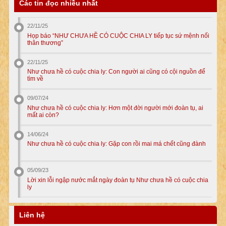
Các tin đọc nhiều nhất
22/11/25
Họp báo “NHƯ CHƯA HỀ CÓ CUỘC CHIA LY tiếp tục sứ mệnh nối
thân thương”
22/11/25
Như chưa hề có cuộc chia ly: Con người ai cũng có cội nguồn để
tìm về
09/07/24
Như chưa hề có cuộc chia ly: Hơn một đời người mới đoàn tụ, ai
mất ai còn?
14/06/24
Như chưa hề có cuộc chia ly: Gặp con rồi mai má chết cũng đành
05/09/23
Lời xin lỗi ngập nước mắt ngày đoàn tụ Như chưa hề có cuộc chia
ly
Liên hệ