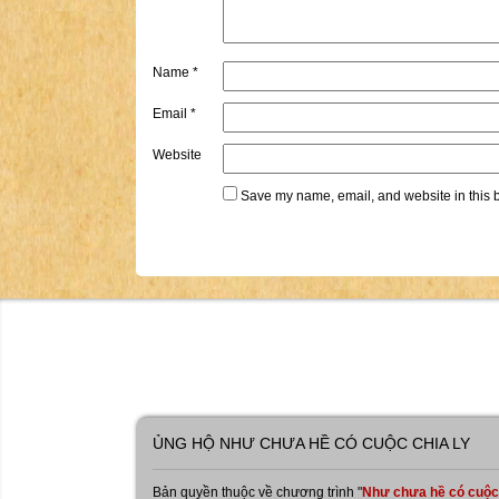
Name
*
Email
*
Website
Save my name, email, and website in this b
ỦNG HỘ NHƯ CHƯA HỀ CÓ CUỘC CHIA LY
Bản quyền thuộc về chương trình "
Như chưa hề có cuộc c