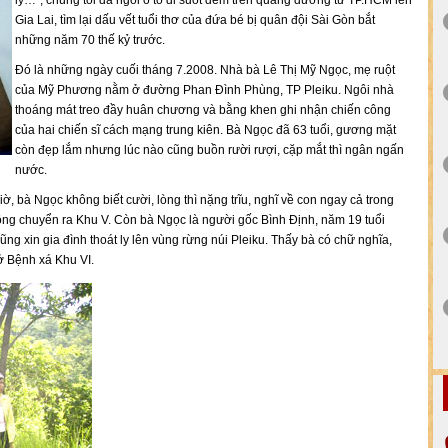
ly…", chúng tôi đã ngồi ô tô đi suốt đêm trên quãng đường từ TP.HCM lên
Gia Lai, tìm lại dấu vết tuổi thơ của đứa bé bị quân đội Sài Gòn bắt
những năm 70 thế kỷ trước.
Đó là những ngày cuối tháng 7.2008. Nhà bà Lê Thị Mỹ Ngọc, mẹ ruột
của Mỹ Phương nằm ở đường Phan Đình Phùng, TP Pleiku. Ngôi nhà
thoáng mát treo đầy huân chương và bằng khen ghi nhận chiến công
của hai chiến sĩ cách mạng trung kiên. Bà Ngọc đã 63 tuổi, gương mặt
còn đẹp lắm nhưng lúc nào cũng buồn rười rượi, cặp mắt thì ngân ngấn
nước.
iờ, bà Ngọc không biết cười, lòng thì nặng trĩu, nghĩ về con ngay cả trong
 ông chuyển ra Khu V. Còn bà Ngọc là người gốc Bình Định, năm 19 tuổi
ũng xin gia đình thoát ly lên vùng rừng núi Pleiku. Thấy bà có chữ nghĩa,
 ở Bệnh xá Khu VI.