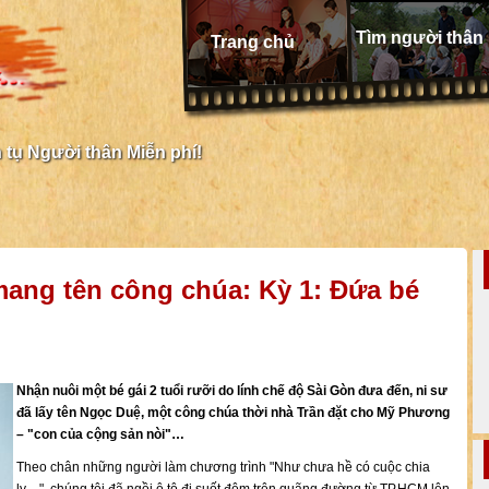
Tìm người thân
Trang chủ
tụ Người thân Miễn phí!
 mang tên công chúa: Kỳ 1: Đứa bé
Nhận nuôi một bé gái 2 tuổi rưỡi do lính chế độ Sài Gòn đưa đến, ni sư
đã lấy tên Ngọc Duệ, một công chúa thời nhà Trần đặt cho Mỹ Phương
– "con của cộng sản nòi"…
Theo chân những người làm chương trình "Như chưa hề có cuộc chia