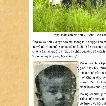
Trở lại thăm căn cứ Khu VI – Ảnh: Bảo Th
Ông Tài ra Khu V được hơn một tháng thì bà Ngọc sinh một
thư về nói rằng nhất định ba sẽ ghé thăm để được nhìn con
chiến của hai người thì mấy đứa cháu của ông bà xuất hiệ
"Con bé này rất giống Mỹ Phương".
Mọi người chưa kịp n
gian: "Đây, Mỹ Phươ
một đứa bé với mái 
mẹ". Chúng tôi chuy
lo suốt. Các chú th
Nam thì dạy cháu gọ
Mọi người cười, gươ
Tiếng chày trên Sóc
cô Tường Vy hát bài