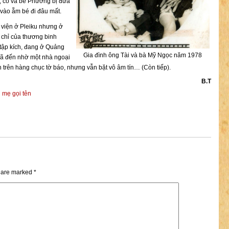
ắt, cô và bé Phương bị đưa
 vào ẵm bé đi đâu mất.
i viện ở Pleiku nhưng ở
 chỉ của thương binh
tập kích, đang ở Quảng
Gia đình ông Tài và bà Mỹ Ngọc năm 1978
đã đến nhờ một nhà ngoại
n trên hàng chục tờ báo, nhưng vẫn bặt vô âm tín… (Còn tiếp).
B.T
 mẹ gọi tên
s are marked
*