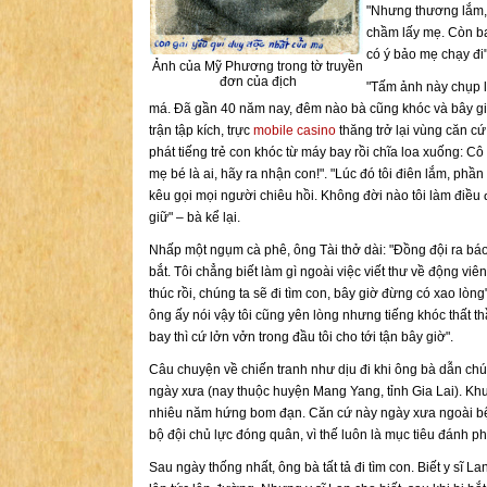
"Nhưng thương lắm, 
chầm lấy mẹ. Còn ba
có ý bảo mẹ chạy đi"
Ảnh của Mỹ Phương trong tờ truyền
đơn của địch
"Tấm ảnh này chụp lú
má. Đã gần 40 năm nay, đêm nào bà cũng khóc và bây giờ
trận tập kích, trực
mobile casino
thăng trở lại vùng căn cứ
phát tiếng trẻ con khóc từ máy bay rồi chĩa loa xuống: 
mẹ bé là ai, hãy ra nhận con!". "Lúc đó tôi điên lắm, ph
kêu gọi mọi người chiêu hồi. Không đời nào tôi làm điều đ
giữ" – bà kể lại.
Nhấp một ngụm cà phê, ông Tài thở dài: "Đồng đội ra báo t
bắt. Tôi chẳng biết làm gì ngoài việc viết thư về động viên
thúc rồi, chúng ta sẽ đi tìm con, bây giờ đừng có xao lòng"
ông ấy nói vậy tôi cũng yên lòng nhưng tiếng khóc thất t
bay thì cứ lởn vởn trong đầu tôi cho tới tận bây giờ".
Câu chuyện về chiến tranh như dịu đi khi ông bà dẫn chún
ngày xưa (nay thuộc huyện Mang Yang, tỉnh Gia Lai). Kh
nhiêu năm hứng bom đạn. Căn cứ này ngày xưa ngoài bệ
bộ đội chủ lực đóng quân, vì thế luôn là mục tiêu đánh ph
Sau ngày thống nhất, ông bà tất tả đi tìm con. Biết y sĩ 