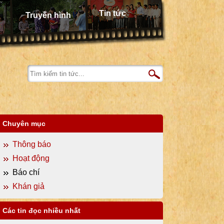
Tin tức
Truyền hình
Chuyên mục
Thông báo
Hoạt động
Báo chí
Khán giả
Các tin đọc nhiều nhất