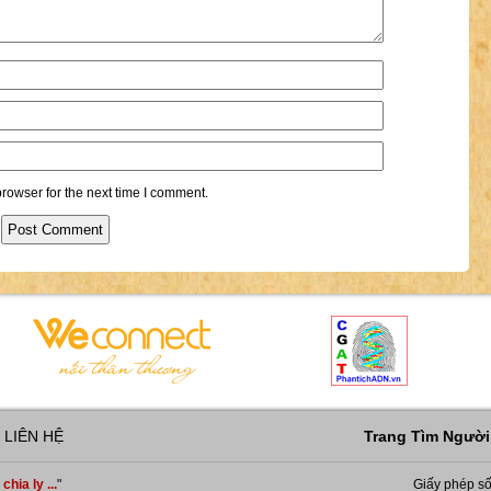
rowser for the next time I comment.
LIÊN HỆ
Trang Tìm Người 
hia ly ...
"
Giấy phép số