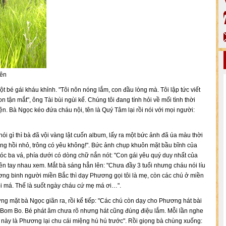
iên
 bé gái kháu khỉnh. "Tôi nôn nóng lắm, con đầu lòng mà. Tôi lập tức viết
 tận mắt", ông Tài bùi ngùi kể. Chúng tôi đang tính hỏi về mối tình thời
n. Bà Ngọc kéo đứa cháu nội, tên là Quý Tâm lại rồi nói với mọi người:
ói gì thì bà đã vội vàng lật cuốn album, lấy ra một bức ảnh đã úa màu thời
ng hồi nhỏ, trông có yêu không!". Bức ảnh chụp khuôn mặt bầu bĩnh của
tóc ba vá, phía dưới có dòng chữ nắn nót: "Con gái yêu quý duy nhất của
ền tay nhau xem. Mắt bà sáng hẳn lên: "Chưa đầy 3 tuổi nhưng cháu nói líu
ương binh người miền Bắc thì dạy Phương gọi tôi là mẹ, còn các chú ở miền
i má. Thế là suốt ngày cháu cứ mẹ má ơi…".
ng mặt bà Ngọc giãn ra, rồi kể tiếp: "Các chú còn dạy cho Phương hát bài
 Bom Bo. Bé phát âm chưa rõ nhưng hát cũng đúng điệu lắm. Mỗi lần nghe
 này là Phương lại chu cái miệng hú hú trước". Rồi giọng bà chùng xuống: