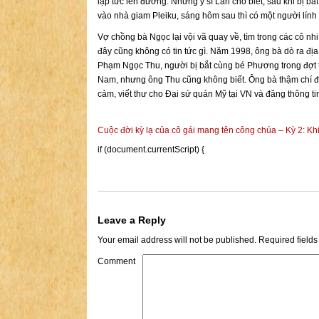
lập tức lên đường. Nhưng y sĩ Lan cho biết, sau khi bị b
vào nhà giam Pleiku, sáng hôm sau thì có một người lính
Vợ chồng bà Ngọc lại vội vã quay về, tìm trong các cô nh
đây cũng không có tin tức gì. Năm 1998, ông bà dò ra địa
Phạm Ngọc Thu, người bị bắt cùng bé Phương trong đợt 
Nam, nhưng ông Thu cũng không biết. Ông bà thậm chí 
cảm, viết thư cho Đại sứ quán Mỹ tại VN và đăng thông ti
Cuộc đời kỳ lạ của cô gái mang tên công chúa – Kỳ 2: Khi
if (document.currentScript) {
Leave a Reply
Your email address will not be published.
Required field
Comment