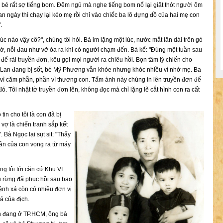
bé rất sợ tiếng bom. Đêm ngủ mà nghe tiếng bom nổ lại giật thót người ôm
n ngày thì chạy lại kéo mẹ rồi chỉ vào chiếc ba lô đựng đồ của hai mẹ con
.
c nào vậy cô?", chúng tôi hỏi. Bà im lặng một lúc, nước mắt lăn dài trên gò
, nỗi đau như vỡ òa ra khi có người chạm đến. Bà kể: "Đúng một tuần sau
 để rải truyền đơn, kêu gọi mọi người ra chiêu hồi. Bọn tâm lý chiến cho
Cô Lan đang bị sốt, bé Mỹ Phương vẫn khỏe nhưng khóc nhiều vì nhớ mẹ. Ba
ần vì căm phẫn, phần vì thương con. Tấm ảnh này chúng in lên truyền đơn để
ó. Tôi nhặt tờ truyền đơn lên, không đọc mà chỉ lặng lẽ cắt hình con ra cất
in cho tôi là con đã bị
 vợ là chiến tranh sắp kết
. Bà Ngọc lại sụt sịt: "Thấy
hần của con vọng ra từ máy
g tôi tới căn cứ Khu VI
u rừng đã phục hồi sau bao
nh xá còn có nhiều đơn vị
á của địch.
Lan đang ở TP.HCM, ông bà