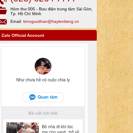
Hòm thư 005 - Bưu điện trung tâm Sài Gòn,
Tp. Hồ Chí Minh
Email:
timnguoithan@haylentieng.vn
Zalo Official Account