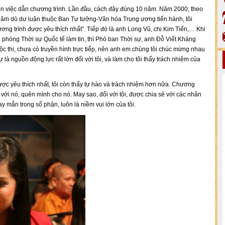
đến việc dẫn chương trình. Lần đầu, cách đây đúng 10 năm. Năm 2000, theo
hăm dò dư luận thuộc Ban Tư tưởng-Văn hóa Trung ương tiến hành, tôi
ng trình được yêu thích nhất”. Tiếp đó là anh Long Vũ, chị Kim Tiến,… Khi
h phòng Thời sự Quốc tế làm tin, thì Phó ban Thời sự, anh Đỗ Viết Kháng
c thi, chưa có truyền hình trực tiếp, nên anh em chúng tôi chúc mừng nhau
 là nguồn động lực rất lớn đối với tôi, và làm cho tôi thấy trách nhiệm của
ược yêu thích nhất, tôi còn thấy tự hào và trách nhiệm hơn nữa. Chương
với nó, quên mình cho nó. May sao, đối với tôi, được chia sẻ với các nhân
mắn trong số phận, luôn là niềm vui lớn của tôi.