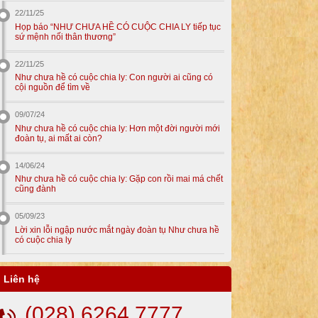
22/11/25
Họp báo “NHƯ CHƯA HỀ CÓ CUỘC CHIA LY tiếp tục
sứ mệnh nối thân thương”
22/11/25
Như chưa hề có cuộc chia ly: Con người ai cũng có
cội nguồn để tìm về
09/07/24
Như chưa hề có cuộc chia ly: Hơn một đời người mới
đoàn tụ, ai mất ai còn?
14/06/24
Như chưa hề có cuộc chia ly: Gặp con rồi mai má chết
cũng đành
05/09/23
Lời xin lỗi ngập nước mắt ngày đoàn tụ Như chưa hề
có cuộc chia ly
Liên hệ
(028) 6264 7777