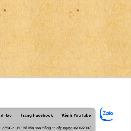
đi lạc
Trang Facebook
Kênh YouTube
: 225/GP - BC Bộ văn hóa thông tin cấp ngày: 06/06/2007