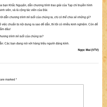
của bạn Khắc Nguyện, dẫn chương trình trao giải của Tạp chí truyền hình
nh viên, và là cộng tác viên của Đài.
 dẫn chương trình trẻ tuổi của chúng ta, chị có thể chia sẻ những gì?
ề việc chuẩn bị nội dung ra sao để dẫn, thì tôi có nhiều kinh nghiệm. Còn để
 lắm đâu!
ương trình trẻ tuổi của chúng ta?
ẫn: Các bạn đang nói với hàng triệu người đáng kính.
Ngọc Mai (VTV)
s are marked
*