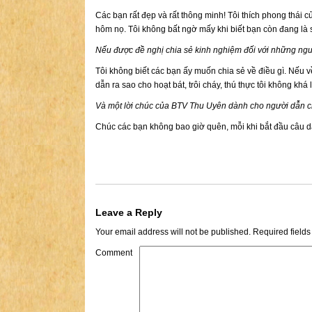
Các bạn rất đẹp và rất thông minh! Tôi thích phong thái 
hôm nọ. Tôi không bất ngờ mấy khi biết bạn còn đang là si
Nếu được đề nghị chia sẻ kinh nghiệm đối với những người
Tôi không biết các bạn ấy muốn chia sẻ về điều gì. Nếu v
dẫn ra sao cho hoạt bát, trôi cháy, thú thực tôi không khá
Và một lời chúc của BTV Thu Uyên dành cho người dẫn ch
Chúc các bạn không bao giờ quên, mỗi khi bắt đầu câu d
Leave a Reply
Your email address will not be published.
Required field
Comment