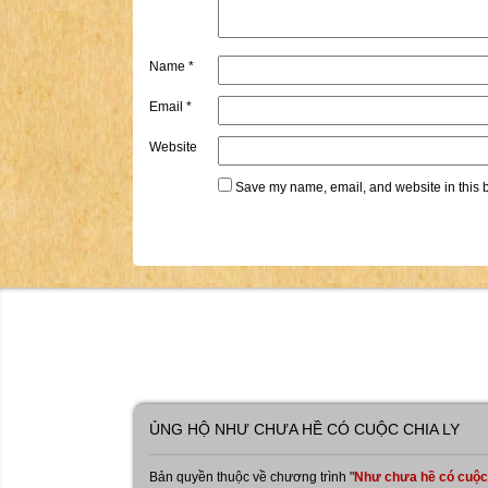
Name
*
Email
*
Website
Save my name, email, and website in this b
ỦNG HỘ NHƯ CHƯA HỀ CÓ CUỘC CHIA LY
Bản quyền thuộc về chương trình "
Như chưa hề có cuộc c