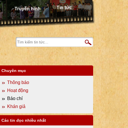
Tin tức
Truyền hình
Chuyên mục
Thông báo
Hoạt động
Báo chí
Khán giả
Các tin đọc nhiều nhất