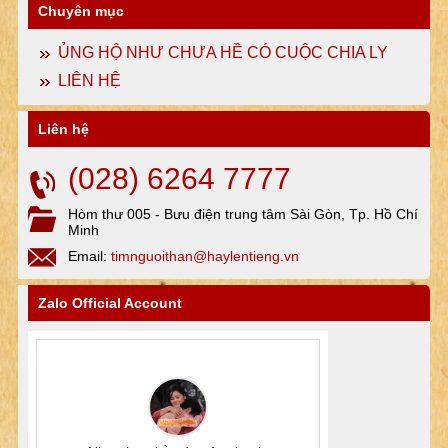
Chuyên mục
ỦNG HỘ NHƯ CHƯA HỀ CÓ CUỘC CHIA LY
LIÊN HỆ
Liên hệ
(028) 6264 7777
Hòm thư 005 - Bưu điện trung tâm Sài Gòn, Tp. Hồ Chí
Minh
Email:
timnguoithan@haylentieng.vn
Zalo Official Account