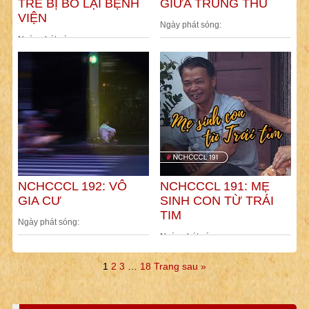
TRẺ BỊ BỎ LẠI BỆNH
GIỮA TRUNG THU
VIỆN
Ngày phát sóng:
Ngày phát sóng:
NCHCCCL 192: VÔ
NCHCCCL 191: MẸ
GIA CƯ
SINH CON TỪ TRÁI
TIM
Ngày phát sóng:
Ngày phát sóng:
1
2
3
…
18
Trang sau »