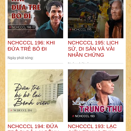
NCHCCCL 196: KHI
NCHCCCL 195: LỊCH
ĐỨA TRẺ BỎ ĐI
SỬ, DI SẢN VÀ VÀI
NHÂN CHỨNG
Ngày phát sóng:
Ngày phát sóng:
NCHCCCL 194: ĐỨA
NCHCCCL 193: LẠC