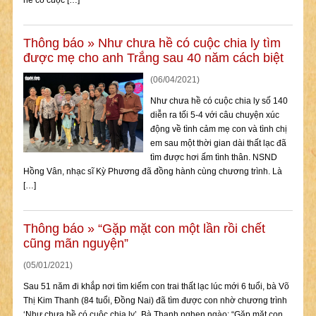
hề có cuộc […]
Thông báo
»
Như chưa hề có cuộc chia ly tìm
được mẹ cho anh Trắng sau 40 năm cách biệt
(06/04/2021)
Như chưa hề có cuộc chia ly số 140
diễn ra tối 5-4 với câu chuyện xúc
động về tình cảm mẹ con và tình chị
em sau một thời gian dài thất lạc đã
tìm được hơi ấm tình thân. NSND
Hồng Vân, nhạc sĩ Kỳ Phương đã đồng hành cùng chương trình. Là
[…]
Thông báo
»
“Gặp mặt con một lần rồi chết
cũng mãn nguyện”
(05/01/2021)
Sau 51 năm đi khắp nơi tìm kiếm con trai thất lạc lúc mới 6 tuổi, bà Võ
Thị Kim Thanh (84 tuổi, Đồng Nai) đã tìm được con nhờ chương trình
‘Như chưa hề có cuộc chia ly’. Bà Thanh nghẹn ngào: “Gặp mặt con