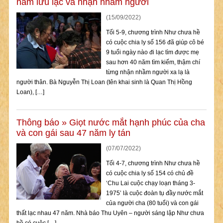
năm lưu lạc và nhận nhầm người
(15/09/2022)
Tối 5-9, chương trình Như chưa hề
có cuộc chia ly số 156 đã giúp cô bé
9 tuổi ngày nào đi lạc tìm được mẹ
sau hơn 40 năm tìm kiếm, thậm chí
từng nhận nhầm người xa lạ là
người thân. Bà Nguyễn Thị Loan (tên khai sinh là Quan Thị Hồng
Loan), […]
Thông báo
»
Giọt nước mắt hạnh phúc của cha
và con gái sau 47 năm ly tán
(07/07/2022)
Tối 4-7, chương trình Như chưa hề
có cuộc chia ly số 154 có chủ đề
‘Chu Lai cuộc chạy loạn tháng 3-
1975’ là cuộc đoàn tụ đầy nước mắt
của người cha (80 tuổi) và con gái
thất lạc nhau 47 năm. Nhà báo Thu Uyên – người sáng lập Như chưa