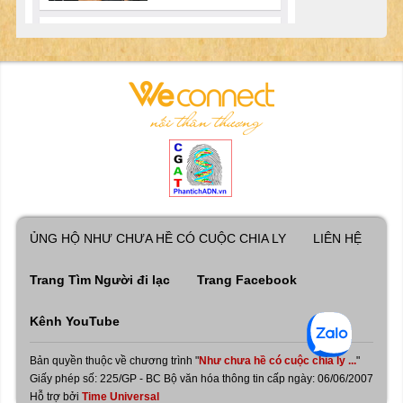
ỦNG HỘ NHƯ CHƯA HỀ CÓ CUỘC CHIA LY
LIÊN HỆ
Trang Tìm Người đi lạc
Trang Facebook
Kênh YouTube
Bản quyền thuộc về chương trình "
Như chưa hề có cuộc chia ly ...
"
Giấy phép số: 225/GP - BC Bộ văn hóa thông tin cấp ngày: 06/06/2007
Hỗ trợ bởi
Time Universal