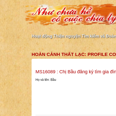
Hoạt động Thiện nguyện Tìm kiếm và Đoàn 
HOÀN CẢNH THẤT LẠC: PROFILE CO
MS16089 : Chị Bầu đăng ký tìm gia đì
Họ và tên: Bầu