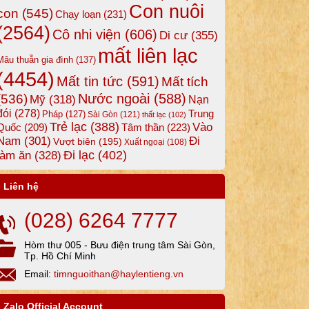
Con nuôi
con
(545)
Chạy loạn
(231)
(2564)
Cô nhi viện
(606)
Di cư
(355)
mất liên lạc
Mâu thuẫn gia đình
(137)
(4454)
Mất tin tức
(591)
Mất tích
Nước ngoài
(588)
(536)
Mỹ
(318)
Nạn
đói
(278)
Trung
Pháp
(127)
Sài Gòn
(121)
thất lạc
(102)
Trẻ lạc
(388)
Vào
Tâm thần
(223)
Quốc
(209)
Nam
(301)
Đi
Vượt biên
(195)
Xuất ngoại
(108)
Đi lạc
(402)
làm ăn
(328)
Liên hệ
(028) 6264 7777
Hòm thư 005 - Bưu điện trung tâm Sài Gòn,
Tp. Hồ Chí Minh
Email:
timnguoithan@haylentieng.vn
Zalo Official Account