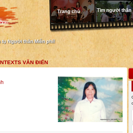
Tìm người thân
Trang chủ
tụ Người thân Miễn phí!
NTEXTS VĂN ĐIỂN
nh