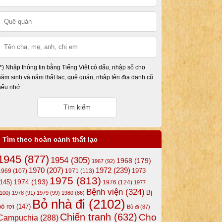
(*) Nhập thông tin bằng Tiếng Việt có dấu, nhập số cho
năm sinh và năm thất lạc, quê quán, nhập tên địa danh cũ
nếu nhớ
Tìm theo hoàn cảnh thất lạc
1945
(877)
1954
(305)
1968
(179)
1967
(92)
1972
(239)
1970
(207)
1973
1969
(107)
1971
(113)
1975
(813)
1974
(193)
(145)
1976
(124)
1977
Bệnh viện
(324)
Bị
(100)
1978
(91)
1979
(99)
1980
(86)
Bỏ nhà đi
(2102)
bỏ rơi
(147)
Bỏ đi
(87)
Chiến tranh
(632)
Cho
Campuchia
(288)