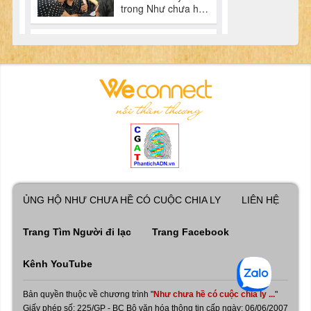
ỦNG HỘ NHƯ CHƯA HỀ CÓ CUỘC CHIA LY
LIÊN HỆ
Trang Tìm Người đi lạc
Trang Facebook
Kênh YouTube
Bản quyền thuộc về chương trình "
Như chưa hề có cuộc chia ly ...
"
Giấy phép số: 225/GP - BC Bộ văn hóa thông tin cấp ngày: 06/06/2007