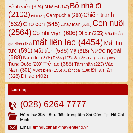
Bỏ nhà đi
Bệnh viện
(324)
Bị bỏ rơi
(147)
(2102)
Chiến tranh
Campuchia
(288)
Bỏ đi
(87)
Con nuôi
(632)
Cho con
(545)
Chạy loạn
(231)
(2564)
Cô nhi viện
(606)
Di cư
(355)
Mâu thuẫn
mất liên lạc
(4454)
Mất tin
gia đình
(137)
tức
(591)
Nước ngoài
Mất tích
(536)
Mỹ
(318)
(588)
Nạn đói
(278)
Pháp
(127)
Sài Gòn
(121)
thất lạc
(102)
Trẻ lạc
(388)
Vào
Tâm thần
(223)
Trung Quốc
(209)
Nam
(301)
Đi làm ăn
Vượt biên
(195)
Xuất ngoại
(108)
Đi lạc
(402)
(328)
Liên hệ
(028) 6264 7777
Hòm thư 005 - Bưu điện trung tâm Sài Gòn, Tp. Hồ Chí
Minh
Email:
timnguoithan@haylentieng.vn