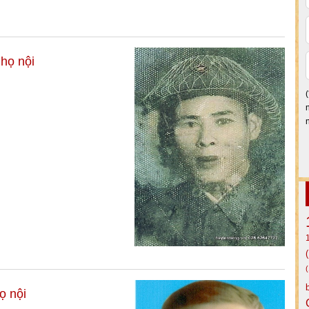
họ nội
ọ nội