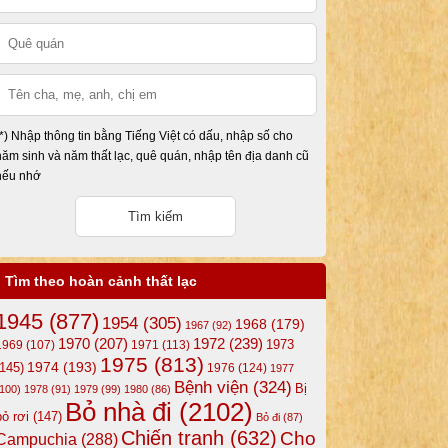
(*) Nhập thông tin bằng Tiếng Việt có dấu, nhập số cho
năm sinh và năm thất lạc, quê quán, nhập tên địa danh cũ
nếu nhớ
Tìm theo hoàn cảnh thất lạc
1945
(877)
1954
(305)
1968
(179)
1967
(92)
1972
(239)
1970
(207)
1973
1969
(107)
1971
(113)
1975
(813)
1974
(193)
(145)
1976
(124)
1977
Bệnh viện
(324)
Bị
(100)
1978
(91)
1979
(99)
1980
(86)
Bỏ nhà đi
(2102)
bỏ rơi
(147)
Bỏ đi
(87)
Chiến tranh
(632)
Cho
Campuchia
(288)