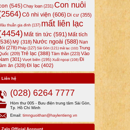
Con nuôi
con
(545)
Chạy loạn
(231)
(2564)
Cô nhi viện
(606)
Di cư
(355)
mất liên lạc
Mâu thuẫn gia đình
(137)
(4454)
Mất tin tức
(591)
Mất tích
Nước ngoài
(588)
(536)
Mỹ
(318)
Nạn
đói
(278)
Trung
Pháp
(127)
Sài Gòn
(121)
thất lạc
(102)
Trẻ lạc
(388)
Vào
Tâm thần
(223)
Quốc
(209)
Nam
(301)
Đi
Vượt biên
(195)
Xuất ngoại
(108)
Đi lạc
(402)
làm ăn
(328)
Liên hệ
(028) 6264 7777
Hòm thư 005 - Bưu điện trung tâm Sài Gòn,
Tp. Hồ Chí Minh
Email:
timnguoithan@haylentieng.vn
Zalo Official Account