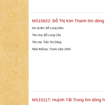
MS15622: Đỗ Thị Kim Thanh tìm dòng 
Họ và tên: Đỗ Long Diên
Tên cha: Đỗ Long Cần
Tên mẹ: Trần Thị Dãng
Năm thất lạc: Trước năm 1954
MS15117: Huỳnh Tất Trung tìm dòng h