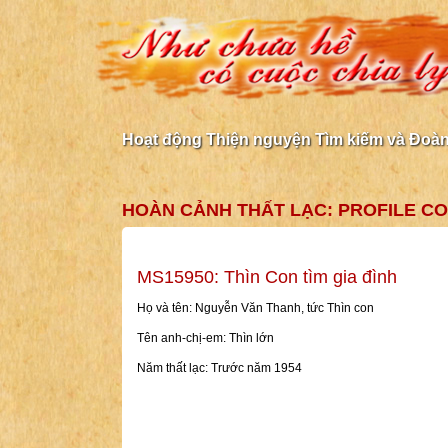
Hoạt động Thiện nguyện Tìm kiếm và Đoàn 
HOÀN CẢNH THẤT LẠC: PROFILE C
MS15950: Thìn Con tìm gia đình
Họ và tên: Nguyễn Văn Thanh, tức Thìn con
Tên anh-chị-em: Thìn lớn
Năm thất lạc: Trước năm 1954