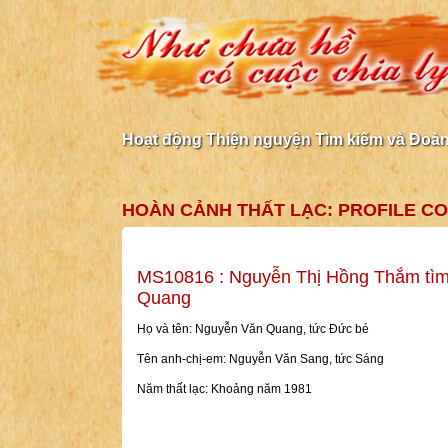
Hoạt động Thiện nguyện Tìm kiếm và Đoàn 
HOÀN CẢNH THẤT LẠC: PROFILE CO
MS10816 : Nguyễn Thị Hồng Thắm tì
Quang
Họ và tên: Nguyễn Văn Quang, tức Đức bé
Tên anh-chị-em: Nguyễn Văn Sang, tức Sáng
Năm thất lạc: Khoảng năm 1981