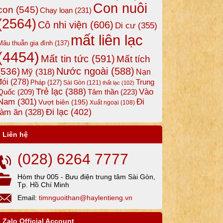
Con nuôi
con
(545)
Chạy loạn
(231)
(2564)
Cô nhi viện
(606)
Di cư
(355)
mất liên lạc
Mâu thuẫn gia đình
(137)
(4454)
Mất tin tức
(591)
Mất tích
Nước ngoài
(588)
(536)
Mỹ
(318)
Nạn
đói
(278)
Trung
Pháp
(127)
Sài Gòn
(121)
thất lạc
(102)
Trẻ lạc
(388)
Vào
Tâm thần
(223)
Quốc
(209)
Nam
(301)
Đi
Vượt biên
(195)
Xuất ngoại
(108)
Đi lạc
(402)
làm ăn
(328)
Liên hệ
(028) 6264 7777
Hòm thư 005 - Bưu điện trung tâm Sài Gòn,
Tp. Hồ Chí Minh
Email:
timnguoithan@haylentieng.vn
Zalo Official Account