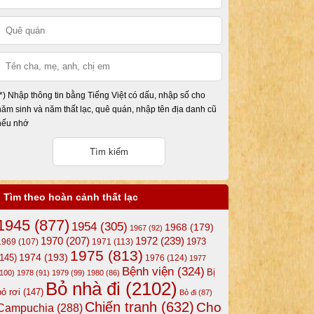
(*) Nhập thông tin bằng Tiếng Việt có dấu, nhập số cho
năm sinh và năm thất lạc, quê quán, nhập tên địa danh cũ
nếu nhớ
Tìm theo hoàn cảnh thất lạc
1945
(877)
1954
(305)
1968
(179)
1967
(92)
1972
(239)
1970
(207)
1973
1969
(107)
1971
(113)
1975
(813)
1974
(193)
(145)
1976
(124)
1977
Bệnh viện
(324)
Bị
(100)
1978
(91)
1979
(99)
1980
(86)
Bỏ nhà đi
(2102)
bỏ rơi
(147)
Bỏ đi
(87)
Chiến tranh
(632)
Cho
Campuchia
(288)