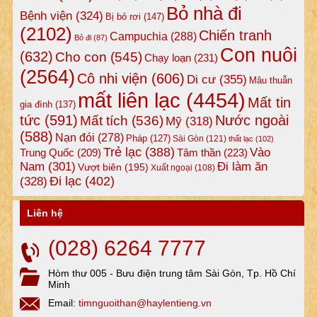
Bỏ nhà đi
Bệnh viện
(324)
Bị bỏ rơi
(147)
(2102)
Chiến tranh
Campuchia
(288)
Bỏ đi
(87)
Con nuôi
(632)
Cho con
(545)
Chạy loạn
(231)
(2564)
Cô nhi viện
(606)
Di cư
(355)
Mâu thuẫn
mất liên lạc
(4454)
Mất tin
gia đình
(137)
tức
(591)
Nước ngoài
Mất tích
(536)
Mỹ
(318)
(588)
Nạn đói
(278)
Pháp
(127)
Sài Gòn
(121)
thất lạc
(102)
Trẻ lạc
(388)
Vào
Tâm thần
(223)
Trung Quốc
(209)
Nam
(301)
Đi làm ăn
Vượt biên
(195)
Xuất ngoại
(108)
Đi lạc
(402)
(328)
Liên hệ
(028) 6264 7777
Hòm thư 005 - Bưu điện trung tâm Sài Gòn, Tp. Hồ Chí
Minh
Email:
timnguoithan@haylentieng.vn