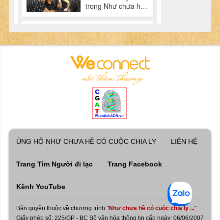
ỦNG HỘ NHƯ CHƯA HỀ CÓ CUỘC CHIA LY
LIÊN HỆ
Trang Tìm Người đi lạc
Trang Facebook
Kênh YouTube
Bản quyền thuộc về chương trình "
Như chưa hề có cuộc chia ly ...
"
Giấy phép số: 225/GP - BC Bộ văn hóa thông tin cấp ngày: 06/06/2007