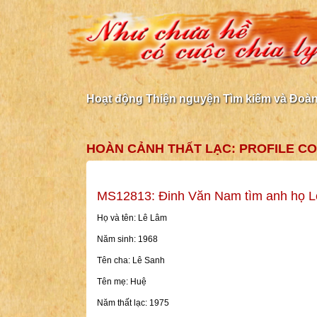
Hoạt động Thiện nguyện Tìm kiếm và Đoàn 
HOÀN CẢNH THẤT LẠC: PROFILE C
MS12813: Đinh Văn Nam tìm anh họ 
Họ và tên: Lê Lâm
Năm sinh: 1968
Tên cha: Lê Sanh
Tên mẹ: Huệ
Năm thất lạc: 1975