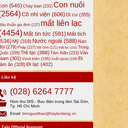
Con nuôi
con
(545)
Chạy loạn
(231)
(2564)
Cô nhi viện
(606)
Di cư
(355)
mất liên lạc
Mâu thuẫn gia đình
(137)
(4454)
Mất tin tức
(591)
Mất tích
Nước ngoài
(588)
(536)
Mỹ
(318)
Nạn
đói
(278)
Trung
Pháp
(127)
Sài Gòn
(121)
thất lạc
(102)
Trẻ lạc
(388)
Vào
Tâm thần
(223)
Quốc
(209)
Nam
(301)
Đi
Vượt biên
(195)
Xuất ngoại
(108)
Đi lạc
(402)
làm ăn
(328)
Liên hệ
(028) 6264 7777
Hòm thư 005 - Bưu điện trung tâm Sài Gòn,
Tp. Hồ Chí Minh
Email:
timnguoithan@haylentieng.vn
Zalo Official Account