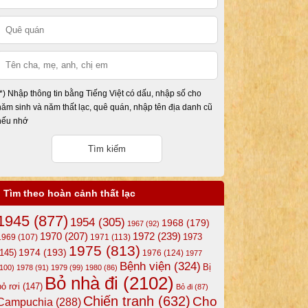
(*) Nhập thông tin bằng Tiếng Việt có dấu, nhập số cho
năm sinh và năm thất lạc, quê quán, nhập tên địa danh cũ
nếu nhớ
Tìm theo hoàn cảnh thất lạc
1945
(877)
1954
(305)
1968
(179)
1967
(92)
1972
(239)
1970
(207)
1973
1969
(107)
1971
(113)
1975
(813)
1974
(193)
(145)
1976
(124)
1977
Bệnh viện
(324)
Bị
(100)
1978
(91)
1979
(99)
1980
(86)
Bỏ nhà đi
(2102)
bỏ rơi
(147)
Bỏ đi
(87)
Chiến tranh
(632)
Cho
Campuchia
(288)