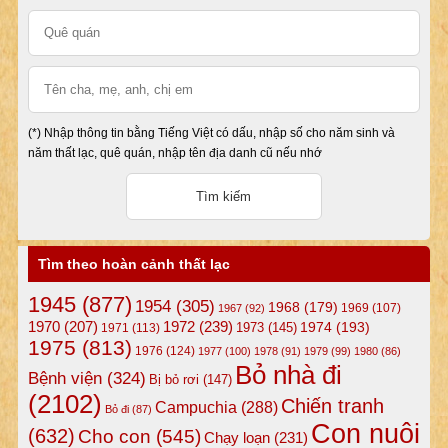
(*) Nhập thông tin bằng Tiếng Việt có dấu, nhập số cho năm sinh và
năm thất lạc, quê quán, nhập tên địa danh cũ nếu nhớ
Tìm theo hoàn cảnh thất lạc
1945
(877)
1954
(305)
1968
(179)
1969
(107)
1967
(92)
1972
(239)
1970
(207)
1974
(193)
1973
(145)
1971
(113)
1975
(813)
1976
(124)
1977
(100)
1978
(91)
1979
(99)
1980
(86)
Bỏ nhà đi
Bệnh viện
(324)
Bị bỏ rơi
(147)
(2102)
Chiến tranh
Campuchia
(288)
Bỏ đi
(87)
Con nuôi
(632)
Cho con
(545)
Chạy loạn
(231)