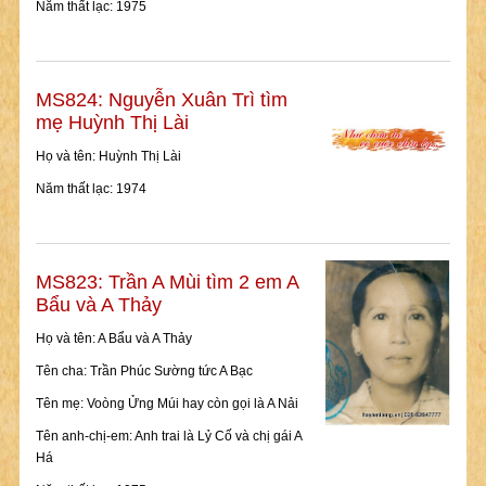
Năm thất lạc: 1975
MS824: Nguyễn Xuân Trì tìm
mẹ Huỳnh Thị Lài
Họ và tên: Huỳnh Thị Lài
Năm thất lạc: 1974
MS823: Trần A Mùi tìm 2 em A
Bẩu và A Thảy
Họ và tên: A Bẩu và A Thảy
Tên cha: Trần Phúc Sường tức A Bạc
Tên mẹ: Voòng Ửng Múi hay còn gọi là A Nải
Tên anh-chị-em: Anh trai là Lỷ Cố và chị gái A
Há