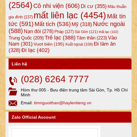
(2564)
Cô nhi viện
(606)
Di cư
(355)
Mâu thuẫn
mất liên lạc
(4454)
Mất tin
gia đình
(137)
tức
(591)
Nước ngoài
Mất tích
(536)
Mỹ
(318)
(588)
Nạn đói
(278)
Pháp
(127)
Sài Gòn
(121)
thất lạc
(102)
Trẻ lạc
(388)
Vào
Tâm thần
(223)
Trung Quốc
(209)
Nam
(301)
Đi làm ăn
Vượt biên
(195)
Xuất ngoại
(108)
Đi lạc
(402)
(328)
Liên hệ
(028) 6264 7777
Hòm thư 005 - Bưu điện trung tâm Sài Gòn, Tp. Hồ Chí
Minh
Email:
timnguoithan@haylentieng.vn
Zalo Official Account