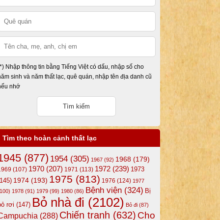
(*) Nhập thông tin bằng Tiếng Việt có dấu, nhập số cho
năm sinh và năm thất lạc, quê quán, nhập tên địa danh cũ
nếu nhớ
Tìm theo hoàn cảnh thất lạc
1945
(877)
1954
(305)
1968
(179)
1967
(92)
1972
(239)
1970
(207)
1973
1969
(107)
1971
(113)
1975
(813)
1974
(193)
(145)
1976
(124)
1977
Bệnh viện
(324)
Bị
(100)
1978
(91)
1979
(99)
1980
(86)
Bỏ nhà đi
(2102)
bỏ rơi
(147)
Bỏ đi
(87)
Chiến tranh
(632)
Cho
Campuchia
(288)