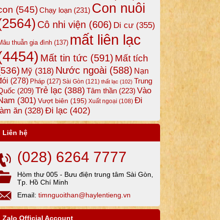
Con nuôi
con
(545)
Chạy loạn
(231)
(2564)
Cô nhi viện
(606)
Di cư
(355)
mất liên lạc
Mâu thuẫn gia đình
(137)
(4454)
Mất tin tức
(591)
Mất tích
Nước ngoài
(588)
(536)
Mỹ
(318)
Nạn
đói
(278)
Trung
Pháp
(127)
Sài Gòn
(121)
thất lạc
(102)
Trẻ lạc
(388)
Vào
Tâm thần
(223)
Quốc
(209)
Nam
(301)
Đi
Vượt biên
(195)
Xuất ngoại
(108)
Đi lạc
(402)
làm ăn
(328)
Liên hệ
(028) 6264 7777
Hòm thư 005 - Bưu điện trung tâm Sài Gòn,
Tp. Hồ Chí Minh
Email:
timnguoithan@haylentieng.vn
Zalo Official Account