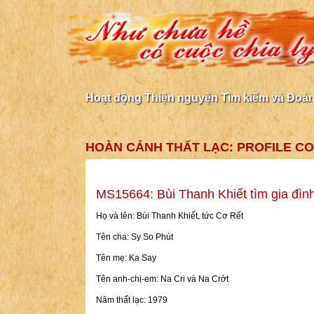
Hoạt động Thiện nguyện Tìm kiếm và Đoàn 
HOÀN CẢNH THẤT LẠC: PROFILE C
MS15664: Bùi Thanh Khiết tìm gia đìn
Họ và tên: Bùi Thanh Khiết, tức Cơ Rết
Tên cha: Sy So Phút
Tên mẹ: Ka Say
Tên anh-chị-em: Na Cri và Na Crớt
Năm thất lạc: 1979