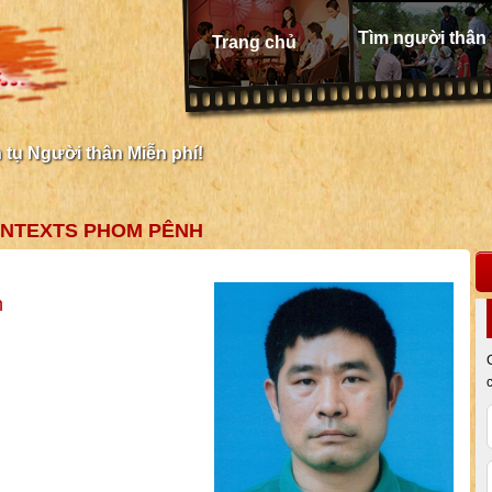
Tìm người thân
Trang chủ
tụ Người thân Miễn phí!
ONTEXTS PHOM PÊNH
h