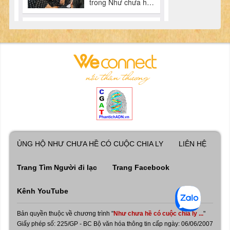
ỦNG HỘ NHƯ CHƯA HỀ CÓ CUỘC CHIA LY
LIÊN HỆ
Trang Tìm Người đi lạc
Trang Facebook
Kênh YouTube
Bản quyền thuộc về chương trình "
Như chưa hề có cuộc chia ly ...
"
Giấy phép số: 225/GP - BC Bộ văn hóa thông tin cấp ngày: 06/06/2007