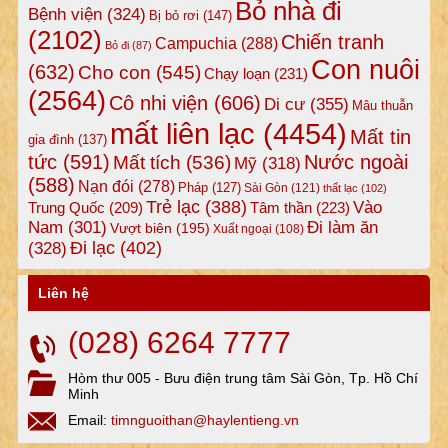
Bỏ nhà đi
Bệnh viện
(324)
Bị bỏ rơi
(147)
(2102)
Chiến tranh
Campuchia
(288)
Bỏ đi
(87)
Con nuôi
(632)
Cho con
(545)
Chạy loạn
(231)
(2564)
Cô nhi viện
(606)
Di cư
(355)
Mâu thuẫn
mất liên lạc
(4454)
Mất tin
gia đình
(137)
tức
(591)
Nước ngoài
Mất tích
(536)
Mỹ
(318)
(588)
Nạn đói
(278)
Pháp
(127)
Sài Gòn
(121)
thất lạc
(102)
Trẻ lạc
(388)
Vào
Tâm thần
(223)
Trung Quốc
(209)
Nam
(301)
Đi làm ăn
Vượt biên
(195)
Xuất ngoại
(108)
Đi lạc
(402)
(328)
Liên hệ
(028) 6264 7777
Hòm thư 005 - Bưu điện trung tâm Sài Gòn, Tp. Hồ Chí
Minh
Email:
timnguoithan@haylentieng.vn