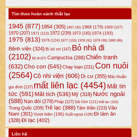
Tìm theo hoàn cảnh thất lạc
1945
(877)
1954
(305)
1968
(179)
1969
(107)
1967
(92)
1972
(239)
1970
(207)
1974
(193)
1973
(145)
1971
(113)
1975
(813)
1976
(124)
1977
(100)
1978
(91)
1979
(99)
1980
(86)
Bỏ nhà đi
Bệnh viện
(324)
Bị bỏ rơi
(147)
(2102)
Chiến tranh
Campuchia
(288)
Bỏ đi
(87)
Con nuôi
(632)
Cho con
(545)
Chạy loạn
(231)
(2564)
Cô nhi viện
(606)
Di cư
(355)
Mâu thuẫn
mất liên lạc
(4454)
Mất tin
gia đình
(137)
tức
(591)
Nước ngoài
Mất tích
(536)
Mỹ
(318)
(588)
Nạn đói
(278)
Pháp
(127)
Sài Gòn
(121)
thất lạc
(102)
Trẻ lạc
(388)
Vào
Tâm thần
(223)
Trung Quốc
(209)
Nam
(301)
Đi làm ăn
Vượt biên
(195)
Xuất ngoại
(108)
Đi lạc
(402)
(328)
Liên hệ