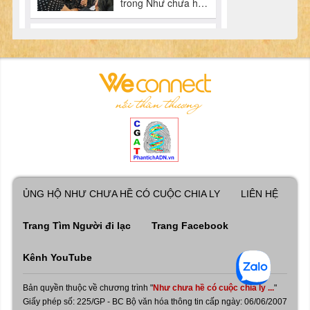
ỦNG HỘ NHƯ CHƯA HỀ CÓ CUỘC CHIA LY
LIÊN HỆ
Trang Tìm Người đi lạc
Trang Facebook
Kênh YouTube
Bản quyền thuộc về chương trình "
Như chưa hề có cuộc chia ly ...
"
Giấy phép số: 225/GP - BC Bộ văn hóa thông tin cấp ngày: 06/06/2007