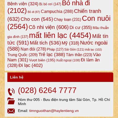
Bỏ nhà đi
Bệnh viện
(324)
Bị bỏ rơi
(147)
(2102)
Chiến tranh
Campuchia
(288)
Bỏ đi
(87)
Con nuôi
(632)
Cho con
(545)
Chạy loạn
(231)
(2564)
Cô nhi viện
(606)
Di cư
(355)
Mâu thuẫn
mất liên lạc
(4454)
Mất tin
gia đình
(137)
tức
(591)
Nước ngoài
Mất tích
(536)
Mỹ
(318)
(588)
Nạn đói
(278)
Pháp
(127)
Sài Gòn
(121)
thất lạc
(102)
Trẻ lạc
(388)
Vào
Tâm thần
(223)
Trung Quốc
(209)
Nam
(301)
Đi làm ăn
Vượt biên
(195)
Xuất ngoại
(108)
Đi lạc
(402)
(328)
Liên hệ
(028) 6264 7777
Hòm thư 005 - Bưu điện trung tâm Sài Gòn, Tp. Hồ Chí
Minh
Email:
timnguoithan@haylentieng.vn