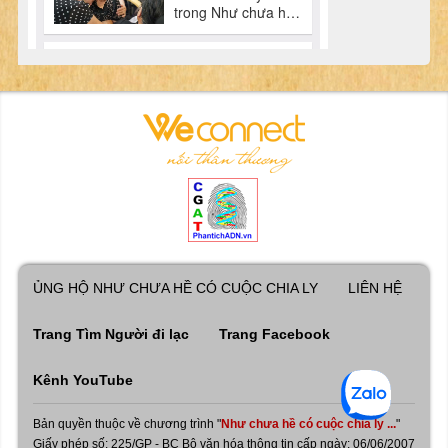
ỦNG HỘ NHƯ CHƯA HỀ CÓ CUỘC CHIA LY
LIÊN HỆ
Trang Tìm Người đi lạc
Trang Facebook
Kênh YouTube
Bản quyền thuộc về chương trình "
Như chưa hề có cuộc chia ly ...
"
Giấy phép số: 225/GP - BC Bộ văn hóa thông tin cấp ngày: 06/06/2007