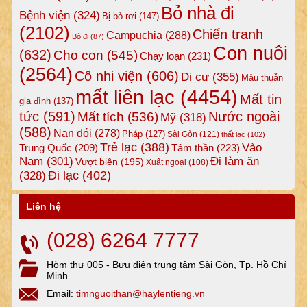
Bỏ nhà đi
Bệnh viện
(324)
Bị bỏ rơi
(147)
(2102)
Chiến tranh
Campuchia
(288)
Bỏ đi
(87)
Con nuôi
(632)
Cho con
(545)
Chạy loạn
(231)
(2564)
Cô nhi viện
(606)
Di cư
(355)
Mâu thuẫn
mất liên lạc
(4454)
Mất tin
gia đình
(137)
tức
(591)
Nước ngoài
Mất tích
(536)
Mỹ
(318)
(588)
Nạn đói
(278)
Pháp
(127)
Sài Gòn
(121)
thất lạc
(102)
Trẻ lạc
(388)
Vào
Tâm thần
(223)
Trung Quốc
(209)
Nam
(301)
Đi làm ăn
Vượt biên
(195)
Xuất ngoại
(108)
Đi lạc
(402)
(328)
Liên hệ
(028) 6264 7777
Hòm thư 005 - Bưu điện trung tâm Sài Gòn, Tp. Hồ Chí
Minh
Email:
timnguoithan@haylentieng.vn