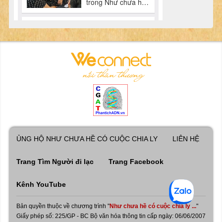
ỦNG HỘ NHƯ CHƯA HỀ CÓ CUỘC CHIA LY
LIÊN HỆ
Trang Tìm Người đi lạc
Trang Facebook
Kênh YouTube
Bản quyền thuộc về chương trình "
Như chưa hề có cuộc chia ly ...
"
Giấy phép số: 225/GP - BC Bộ văn hóa thông tin cấp ngày: 06/06/2007