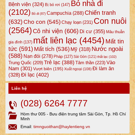
Bỏ nhà đi
Bệnh viện
(324)
Bị bỏ rơi
(147)
(2102)
Chiến tranh
Campuchia
(288)
Bỏ đi
(87)
Con nuôi
(632)
Cho con
(545)
Chạy loạn
(231)
(2564)
Cô nhi viện
(606)
Di cư
(355)
Mâu thuẫn
mất liên lạc
(4454)
Mất tin
gia đình
(137)
tức
(591)
Nước ngoài
Mất tích
(536)
Mỹ
(318)
(588)
Nạn đói
(278)
Pháp
(127)
Sài Gòn
(121)
thất lạc
(102)
Trẻ lạc
(388)
Vào
Tâm thần
(223)
Trung Quốc
(209)
Nam
(301)
Đi làm ăn
Vượt biên
(195)
Xuất ngoại
(108)
Đi lạc
(402)
(328)
Liên hệ
(028) 6264 7777
Hòm thư 005 - Bưu điện trung tâm Sài Gòn, Tp. Hồ Chí
Minh
Email:
timnguoithan@haylentieng.vn