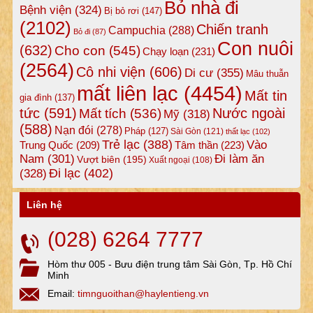
Bỏ nhà đi
Bệnh viện
(324)
Bị bỏ rơi
(147)
(2102)
Chiến tranh
Campuchia
(288)
Bỏ đi
(87)
Con nuôi
(632)
Cho con
(545)
Chạy loạn
(231)
(2564)
Cô nhi viện
(606)
Di cư
(355)
Mâu thuẫn
mất liên lạc
(4454)
Mất tin
gia đình
(137)
tức
(591)
Nước ngoài
Mất tích
(536)
Mỹ
(318)
(588)
Nạn đói
(278)
Pháp
(127)
Sài Gòn
(121)
thất lạc
(102)
Trẻ lạc
(388)
Vào
Tâm thần
(223)
Trung Quốc
(209)
Nam
(301)
Đi làm ăn
Vượt biên
(195)
Xuất ngoại
(108)
Đi lạc
(402)
(328)
Liên hệ
(028) 6264 7777
Hòm thư 005 - Bưu điện trung tâm Sài Gòn, Tp. Hồ Chí
Minh
Email:
timnguoithan@haylentieng.vn