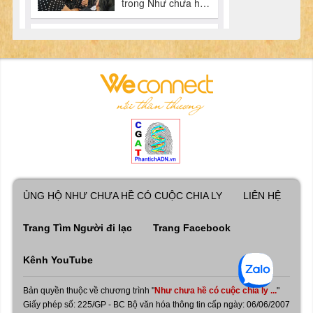
ỦNG HỘ NHƯ CHƯA HỀ CÓ CUỘC CHIA LY
LIÊN HỆ
Trang Tìm Người đi lạc
Trang Facebook
Kênh YouTube
Bản quyền thuộc về chương trình "
Như chưa hề có cuộc chia ly ...
"
Giấy phép số: 225/GP - BC Bộ văn hóa thông tin cấp ngày: 06/06/2007