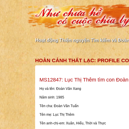
Hoạt động Thiện nguyện Tìm kiếm và Đoàn 
HOÀN CẢNH THẤT LẠC: PROFILE C
MS12847: Lục Thị Thêm tìm con Đoàn
Họ và tên: Đoàn Văn Xang
Năm sinh: 1985
Tên cha: Đoàn Văn Tuấn
Tên mẹ: Lục Thị Thêm
Tên anh-chị-em: Xuân, Hiếu, Thời và Thực