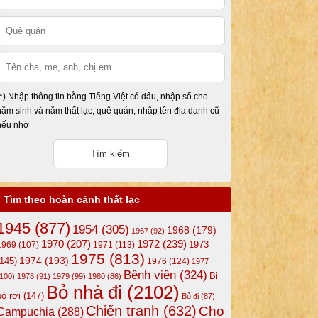
(*) Nhập thông tin bằng Tiếng Việt có dấu, nhập số cho
năm sinh và năm thất lạc, quê quán, nhập tên địa danh cũ
nếu nhớ
Tìm theo hoàn cảnh thất lạc
1945
(877)
1954
(305)
1968
(179)
1967
(92)
1972
(239)
1970
(207)
1973
1969
(107)
1971
(113)
1975
(813)
1974
(193)
(145)
1976
(124)
1977
Bệnh viện
(324)
Bị
(100)
1978
(91)
1979
(99)
1980
(86)
Bỏ nhà đi
(2102)
bỏ rơi
(147)
Bỏ đi
(87)
Chiến tranh
(632)
Cho
Campuchia
(288)