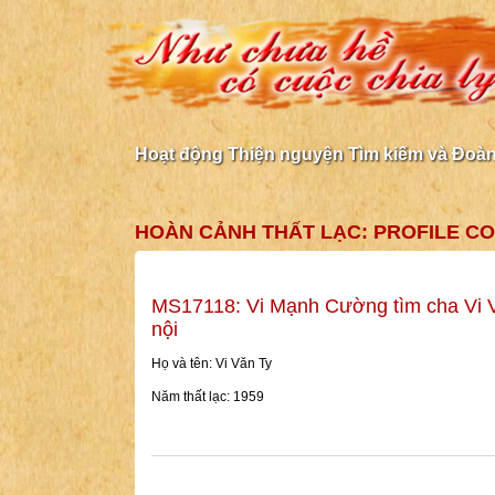
Hoạt động Thiện nguyện Tìm kiếm và Đoàn 
HOÀN CẢNH THẤT LẠC: PROFILE C
MS17118: Vi Mạnh Cường tìm cha Vi 
nội
Họ và tên: Vi Văn Ty
Năm thất lạc: 1959