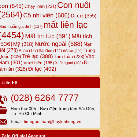
Con nuôi
con
(545)
Chạy loạn
(231)
(2564)
Cô nhi viện
(606)
Di cư
(355)
mất liên lạc
Mâu thuẫn gia đình
(137)
(4454)
Mất tin tức
(591)
Mất tích
Nước ngoài
(588)
(536)
Mỹ
(318)
Nạn
đói
(278)
Trung
Pháp
(127)
Sài Gòn
(121)
thất lạc
(102)
Trẻ lạc
(388)
Vào
Tâm thần
(223)
Quốc
(209)
Nam
(301)
Đi
Vượt biên
(195)
Xuất ngoại
(108)
Đi lạc
(402)
làm ăn
(328)
Liên hệ
(028) 6264 7777
Hòm thư 005 - Bưu điện trung tâm Sài Gòn,
Tp. Hồ Chí Minh
Email:
timnguoithan@haylentieng.vn
Zalo Official Account