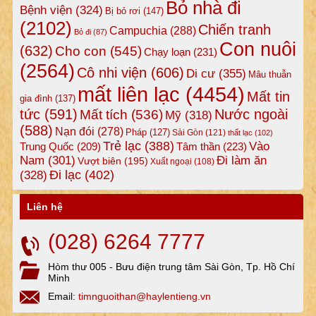
Bỏ nhà đi
Bệnh viện
(324)
Bị bỏ rơi
(147)
(2102)
Chiến tranh
Campuchia
(288)
Bỏ đi
(87)
Con nuôi
(632)
Cho con
(545)
Chạy loạn
(231)
(2564)
Cô nhi viện
(606)
Di cư
(355)
Mâu thuẫn
mất liên lạc
(4454)
Mất tin
gia đình
(137)
tức
(591)
Nước ngoài
Mất tích
(536)
Mỹ
(318)
(588)
Nạn đói
(278)
Pháp
(127)
Sài Gòn
(121)
thất lạc
(102)
Trẻ lạc
(388)
Vào
Tâm thần
(223)
Trung Quốc
(209)
Nam
(301)
Đi làm ăn
Vượt biên
(195)
Xuất ngoại
(108)
Đi lạc
(402)
(328)
Liên hệ
(028) 6264 7777
Hòm thư 005 - Bưu điện trung tâm Sài Gòn, Tp. Hồ Chí
Minh
Email:
timnguoithan@haylentieng.vn