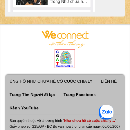
ỦNG HỘ NHƯ CHƯA HỀ CÓ CUỘC CHIA LY
LIÊN HỆ
Trang Tìm Người đi lạc
Trang Facebook
Kênh YouTube
Bản quyền thuộc về chương trình "
Như chưa hề có cuộc chia ly ...
"
Giấy phép số: 225/GP - BC Bộ văn hóa thông tin cấp ngày: 06/06/2007