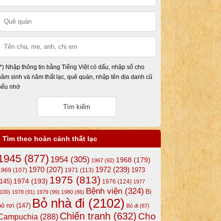
(*) Nhập thông tin bằng Tiếng Việt có dấu, nhập số cho
năm sinh và năm thất lạc, quê quán, nhập tên địa danh cũ
nếu nhớ
Tìm theo hoàn cảnh thất lạc
1945
(877)
1954
(305)
1968
(179)
1967
(92)
1972
(239)
1970
(207)
1973
1969
(107)
1971
(113)
1975
(813)
1974
(193)
(145)
1976
(124)
1977
Bệnh viện
(324)
Bị
(100)
1978
(91)
1979
(99)
1980
(86)
Bỏ nhà đi
(2102)
bỏ rơi
(147)
Bỏ đi
(87)
Chiến tranh
(632)
Cho
Campuchia
(288)