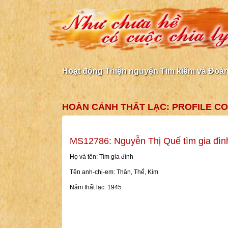
Hoạt động Thiện nguyện Tìm kiếm và Đoàn 
HOÀN CẢNH THẤT LẠC: PROFILE 
MS12786: Nguyễn Thị Quế tìm gia đìn
Họ và tên: Tìm gia đình
Tên anh-chị-em: Thân, Thể, Kim
Năm thất lạc: 1945