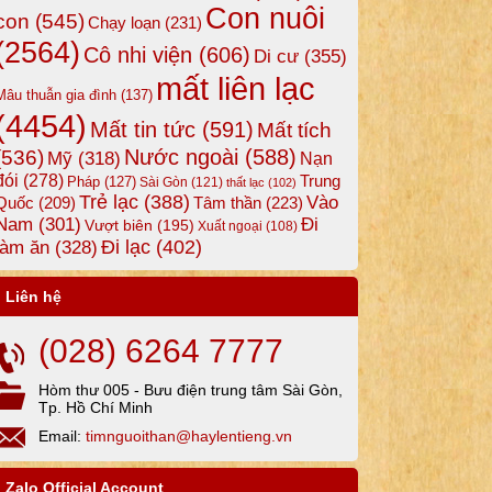
Con nuôi
con
(545)
Chạy loạn
(231)
(2564)
Cô nhi viện
(606)
Di cư
(355)
mất liên lạc
Mâu thuẫn gia đình
(137)
(4454)
Mất tin tức
(591)
Mất tích
Nước ngoài
(588)
(536)
Mỹ
(318)
Nạn
đói
(278)
Trung
Pháp
(127)
Sài Gòn
(121)
thất lạc
(102)
Trẻ lạc
(388)
Vào
Tâm thần
(223)
Quốc
(209)
Nam
(301)
Đi
Vượt biên
(195)
Xuất ngoại
(108)
Đi lạc
(402)
làm ăn
(328)
Liên hệ
(028) 6264 7777
Hòm thư 005 - Bưu điện trung tâm Sài Gòn,
Tp. Hồ Chí Minh
Email:
timnguoithan@haylentieng.vn
Zalo Official Account