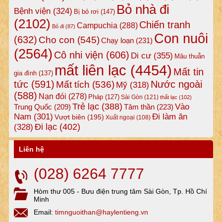
Bỏ nhà đi
Bệnh viện
(324)
Bị bỏ rơi
(147)
(2102)
Chiến tranh
Campuchia
(288)
Bỏ đi
(87)
Con nuôi
(632)
Cho con
(545)
Chạy loạn
(231)
(2564)
Cô nhi viện
(606)
Di cư
(355)
Mâu thuẫn
mất liên lạc
(4454)
Mất tin
gia đình
(137)
tức
(591)
Nước ngoài
Mất tích
(536)
Mỹ
(318)
(588)
Nạn đói
(278)
Pháp
(127)
Sài Gòn
(121)
thất lạc
(102)
Trẻ lạc
(388)
Vào
Tâm thần
(223)
Trung Quốc
(209)
Nam
(301)
Đi làm ăn
Vượt biên
(195)
Xuất ngoại
(108)
Đi lạc
(402)
(328)
Liên hệ
(028) 6264 7777
Hòm thư 005 - Bưu điện trung tâm Sài Gòn, Tp. Hồ Chí
Minh
Email:
timnguoithan@haylentieng.vn