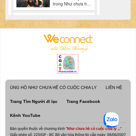
ỦNG HỘ NHƯ CHƯA HỀ CÓ CUỘC CHIA LY
LIÊN HỆ
Trang Tìm Người đi lạc
Trang Facebook
Kênh YouTube
Bản quyền thuộc về chương trình "
Như chưa hề có cuộc chia ly ...
"
Giấy phép số: 225/GP - BC Bộ văn hóa thông tin cấp ngày: 06/06/2007