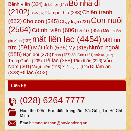
Bỏ nhà đi
Bệnh viện
(324)
Bị bỏ rơi
(147)
(2102)
Chiến tranh
Campuchia
(288)
Bỏ đi
(87)
Con nuôi
(632)
Cho con
(545)
Chạy loạn
(231)
(2564)
Cô nhi viện
(606)
Di cư
(355)
Mâu thuẫn
mất liên lạc
(4454)
Mất tin
gia đình
(137)
tức
(591)
Nước ngoài
Mất tích
(536)
Mỹ
(318)
(588)
Nạn đói
(278)
Pháp
(127)
Sài Gòn
(121)
thất lạc
(102)
Trẻ lạc
(388)
Vào
Tâm thần
(223)
Trung Quốc
(209)
Nam
(301)
Đi làm ăn
Vượt biên
(195)
Xuất ngoại
(108)
Đi lạc
(402)
(328)
Liên hệ
(028) 6264 7777
Hòm thư 005 - Bưu điện trung tâm Sài Gòn, Tp. Hồ Chí
Minh
Email:
timnguoithan@haylentieng.vn