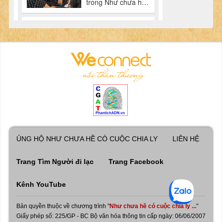
ỦNG HỘ NHƯ CHƯA HỀ CÓ CUỘC CHIA LY
LIÊN HỆ
Trang Tìm Người đi lạc
Trang Facebook
Kênh YouTube
Bản quyền thuộc về chương trình "
Như chưa hề có cuộc chia ly ...
"
Giấy phép số: 225/GP - BC Bộ văn hóa thông tin cấp ngày: 06/06/2007