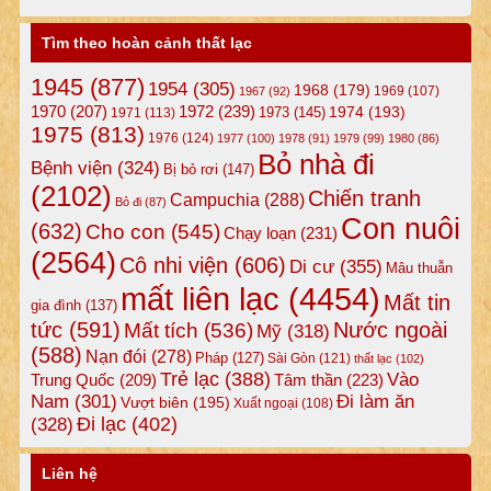
Tìm theo hoàn cảnh thất lạc
1945
(877)
1954
(305)
1968
(179)
1969
(107)
1967
(92)
1972
(239)
1970
(207)
1974
(193)
1973
(145)
1971
(113)
1975
(813)
1976
(124)
1977
(100)
1978
(91)
1979
(99)
1980
(86)
Bỏ nhà đi
Bệnh viện
(324)
Bị bỏ rơi
(147)
(2102)
Chiến tranh
Campuchia
(288)
Bỏ đi
(87)
Con nuôi
(632)
Cho con
(545)
Chạy loạn
(231)
(2564)
Cô nhi viện
(606)
Di cư
(355)
Mâu thuẫn
mất liên lạc
(4454)
Mất tin
gia đình
(137)
tức
(591)
Nước ngoài
Mất tích
(536)
Mỹ
(318)
(588)
Nạn đói
(278)
Pháp
(127)
Sài Gòn
(121)
thất lạc
(102)
Trẻ lạc
(388)
Vào
Tâm thần
(223)
Trung Quốc
(209)
Nam
(301)
Đi làm ăn
Vượt biên
(195)
Xuất ngoại
(108)
Đi lạc
(402)
(328)
Liên hệ