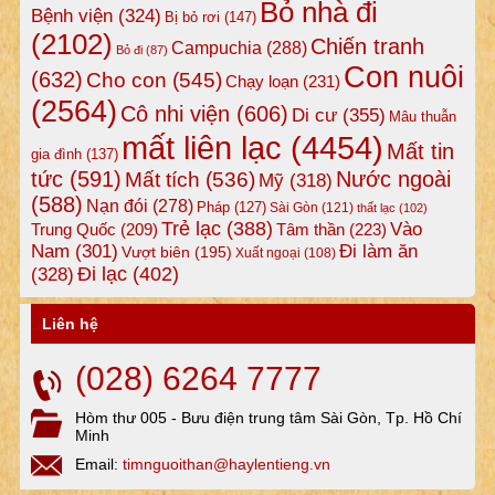
Bỏ nhà đi
Bệnh viện
(324)
Bị bỏ rơi
(147)
(2102)
Chiến tranh
Campuchia
(288)
Bỏ đi
(87)
Con nuôi
(632)
Cho con
(545)
Chạy loạn
(231)
(2564)
Cô nhi viện
(606)
Di cư
(355)
Mâu thuẫn
mất liên lạc
(4454)
Mất tin
gia đình
(137)
tức
(591)
Nước ngoài
Mất tích
(536)
Mỹ
(318)
(588)
Nạn đói
(278)
Pháp
(127)
Sài Gòn
(121)
thất lạc
(102)
Trẻ lạc
(388)
Vào
Tâm thần
(223)
Trung Quốc
(209)
Nam
(301)
Đi làm ăn
Vượt biên
(195)
Xuất ngoại
(108)
Đi lạc
(402)
(328)
Liên hệ
(028) 6264 7777
Hòm thư 005 - Bưu điện trung tâm Sài Gòn, Tp. Hồ Chí
Minh
Email:
timnguoithan@haylentieng.vn