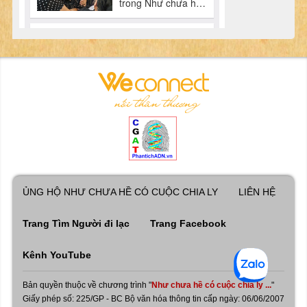
ỦNG HỘ NHƯ CHƯA HỀ CÓ CUỘC CHIA LY
LIÊN HỆ
Trang Tìm Người đi lạc
Trang Facebook
Kênh YouTube
Bản quyền thuộc về chương trình "
Như chưa hề có cuộc chia ly ...
"
Giấy phép số: 225/GP - BC Bộ văn hóa thông tin cấp ngày: 06/06/2007