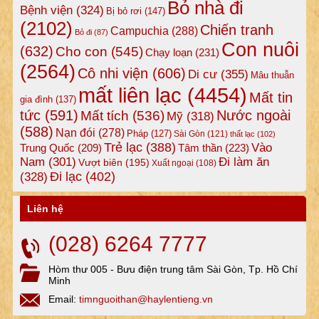
Bỏ nhà đi
Bệnh viện
(324)
Bị bỏ rơi
(147)
(2102)
Chiến tranh
Campuchia
(288)
Bỏ đi
(87)
Con nuôi
(632)
Cho con
(545)
Chạy loạn
(231)
(2564)
Cô nhi viện
(606)
Di cư
(355)
Mâu thuẫn
mất liên lạc
(4454)
Mất tin
gia đình
(137)
tức
(591)
Nước ngoài
Mất tích
(536)
Mỹ
(318)
(588)
Nạn đói
(278)
Pháp
(127)
Sài Gòn
(121)
thất lạc
(102)
Trẻ lạc
(388)
Vào
Tâm thần
(223)
Trung Quốc
(209)
Nam
(301)
Đi làm ăn
Vượt biên
(195)
Xuất ngoại
(108)
Đi lạc
(402)
(328)
Liên hệ
(028) 6264 7777
Hòm thư 005 - Bưu điện trung tâm Sài Gòn, Tp. Hồ Chí
Minh
Email:
timnguoithan@haylentieng.vn