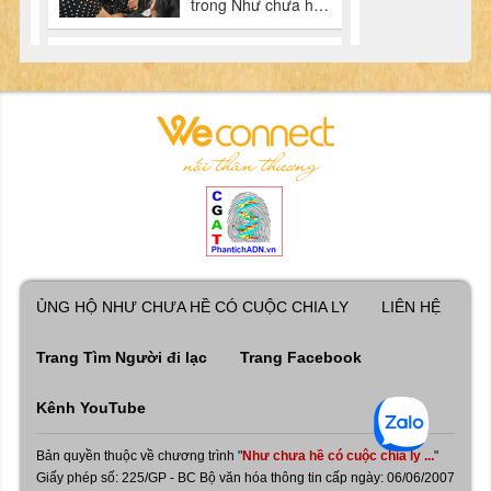
ỦNG HỘ NHƯ CHƯA HỀ CÓ CUỘC CHIA LY
LIÊN HỆ
Trang Tìm Người đi lạc
Trang Facebook
Kênh YouTube
Bản quyền thuộc về chương trình "
Như chưa hề có cuộc chia ly ...
"
Giấy phép số: 225/GP - BC Bộ văn hóa thông tin cấp ngày: 06/06/2007