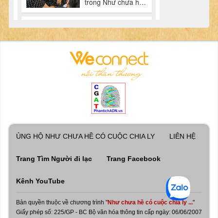
ỦNG HỘ NHƯ CHƯA HỀ CÓ CUỘC CHIA LY
LIÊN HỆ
Trang Tìm Người đi lạc
Trang Facebook
Kênh YouTube
Bản quyền thuộc về chương trình "
Như chưa hề có cuộc chia ly ...
"
Giấy phép số: 225/GP - BC Bộ văn hóa thông tin cấp ngày: 06/06/2007