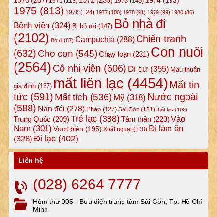
1972
(239)
1970
(207)
1974
(193)
1973
(145)
1971
(113)
1975
(813)
1976
(124)
1977
(100)
1978
(91)
1979
(99)
1980
(86)
Bỏ nhà đi
Bệnh viện
(324)
Bị bỏ rơi
(147)
(2102)
Chiến tranh
Campuchia
(288)
Bỏ đi
(87)
Con nuôi
(632)
Cho con
(545)
Chạy loạn
(231)
(2564)
Cô nhi viện
(606)
Di cư
(355)
Mâu thuẫn
mất liên lạc
(4454)
Mất tin
gia đình
(137)
tức
(591)
Nước ngoài
Mất tích
(536)
Mỹ
(318)
(588)
Nạn đói
(278)
Pháp
(127)
Sài Gòn
(121)
thất lạc
(102)
Trẻ lạc
(388)
Vào
Tâm thần
(223)
Trung Quốc
(209)
Nam
(301)
Đi làm ăn
Vượt biên
(195)
Xuất ngoại
(108)
Đi lạc
(402)
(328)
Liên hệ
(028) 6264 7777
Hòm thư 005 - Bưu điện trung tâm Sài Gòn, Tp. Hồ Chí
Minh