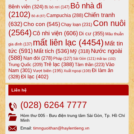
Bỏ nhà đi
Bệnh viện
(324)
Bị bỏ rơi
(147)
(2102)
Chiến tranh
Campuchia
(288)
Bỏ đi
(87)
Con nuôi
(632)
Cho con
(545)
Chạy loạn
(231)
(2564)
Cô nhi viện
(606)
Di cư
(355)
Mâu thuẫn
mất liên lạc
(4454)
Mất tin
gia đình
(137)
tức
(591)
Nước ngoài
Mất tích
(536)
Mỹ
(318)
(588)
Nạn đói
(278)
Pháp
(127)
Sài Gòn
(121)
thất lạc
(102)
Trẻ lạc
(388)
Vào
Tâm thần
(223)
Trung Quốc
(209)
Nam
(301)
Đi làm ăn
Vượt biên
(195)
Xuất ngoại
(108)
Đi lạc
(402)
(328)
Liên hệ
(028) 6264 7777
Hòm thư 005 - Bưu điện trung tâm Sài Gòn, Tp. Hồ Chí
Minh
Email:
timnguoithan@haylentieng.vn