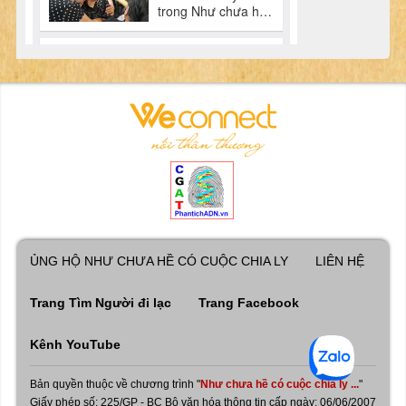
ỦNG HỘ NHƯ CHƯA HỀ CÓ CUỘC CHIA LY
LIÊN HỆ
Trang Tìm Người đi lạc
Trang Facebook
Kênh YouTube
Bản quyền thuộc về chương trình "
Như chưa hề có cuộc chia ly ...
"
Giấy phép số: 225/GP - BC Bộ văn hóa thông tin cấp ngày: 06/06/2007