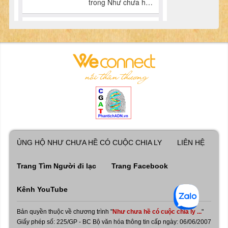
ỦNG HỘ NHƯ CHƯA HỀ CÓ CUỘC CHIA LY
LIÊN HỆ
Trang Tìm Người đi lạc
Trang Facebook
Kênh YouTube
Bản quyền thuộc về chương trình "
Như chưa hề có cuộc chia ly ...
"
Giấy phép số: 225/GP - BC Bộ văn hóa thông tin cấp ngày: 06/06/2007