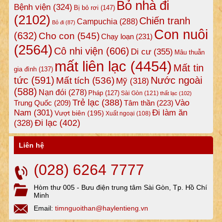
Bỏ nhà đi
Bệnh viện
(324)
Bị bỏ rơi
(147)
(2102)
Chiến tranh
Campuchia
(288)
Bỏ đi
(87)
Con nuôi
(632)
Cho con
(545)
Chạy loạn
(231)
(2564)
Cô nhi viện
(606)
Di cư
(355)
Mâu thuẫn
mất liên lạc
(4454)
Mất tin
gia đình
(137)
tức
(591)
Nước ngoài
Mất tích
(536)
Mỹ
(318)
(588)
Nạn đói
(278)
Pháp
(127)
Sài Gòn
(121)
thất lạc
(102)
Trẻ lạc
(388)
Vào
Tâm thần
(223)
Trung Quốc
(209)
Nam
(301)
Đi làm ăn
Vượt biên
(195)
Xuất ngoại
(108)
Đi lạc
(402)
(328)
Liên hệ
(028) 6264 7777
Hòm thư 005 - Bưu điện trung tâm Sài Gòn, Tp. Hồ Chí
Minh
Email:
timnguoithan@haylentieng.vn