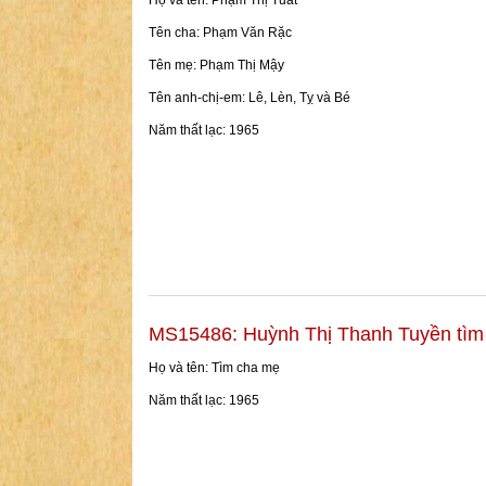
Họ và tên: Phạm Thị Tuất
Tên cha: Phạm Văn Rặc
Tên mẹ: Phạm Thị Mậy
Tên anh-chị-em: Lê, Lèn, Tỵ và Bé
Năm thất lạc: 1965
MS15486: Huỳnh Thị Thanh Tuyền tì
Họ và tên: Tìm cha mẹ
Năm thất lạc: 1965