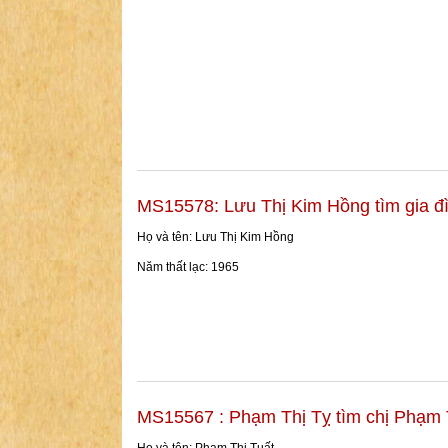
MS15578: Lưu Thị Kim Hồng tìm gia đ
Họ và tên: Lưu Thị Kim Hồng
Năm thất lạc: 1965
MS15567 : Phạm Thị Tỵ tìm chị Phạm 