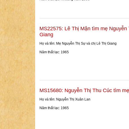
MS22575: Lê Thị Mận tìm mẹ Nguyễn T
Giang
Họ và tên: Mẹ Nguyễn Thị Sự và chị Lê Thị Giang
Năm thất lạc: 1965
MS15680: Nguyễn Thị Thu Cúc tìm mẹ
Họ và tên: Nguyễn Thị Xuân Lan
Năm thất lạc: 1965