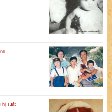
ình
Thị Tuất