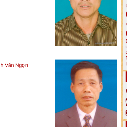
ịnh Văn Ngợn