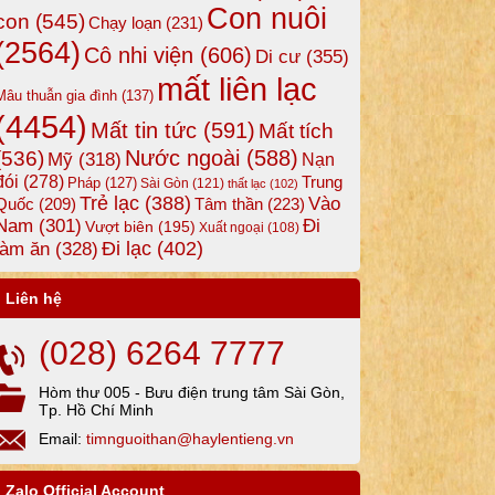
Con nuôi
con
(545)
Chạy loạn
(231)
(2564)
Cô nhi viện
(606)
Di cư
(355)
mất liên lạc
Mâu thuẫn gia đình
(137)
(4454)
Mất tin tức
(591)
Mất tích
Nước ngoài
(588)
(536)
Mỹ
(318)
Nạn
đói
(278)
Trung
Pháp
(127)
Sài Gòn
(121)
thất lạc
(102)
Trẻ lạc
(388)
Vào
Tâm thần
(223)
Quốc
(209)
Nam
(301)
Đi
Vượt biên
(195)
Xuất ngoại
(108)
Đi lạc
(402)
làm ăn
(328)
Liên hệ
(028) 6264 7777
Hòm thư 005 - Bưu điện trung tâm Sài Gòn,
Tp. Hồ Chí Minh
Email:
timnguoithan@haylentieng.vn
Zalo Official Account