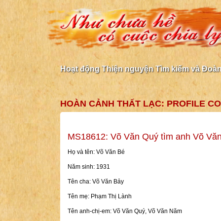
Hoạt động Thiện nguyện Tìm kiếm và Đoàn 
HOÀN CẢNH THẤT LẠC: PROFILE CO
MS18612: Võ Văn Quý tìm anh Võ Vă
Họ và tên: Võ Văn Bé
Năm sinh: 1931
Tên cha: Võ Văn Bảy
Tên mẹ: Phạm Thị Lành
Tên anh-chị-em: Võ Văn Quý, Võ Văn Năm