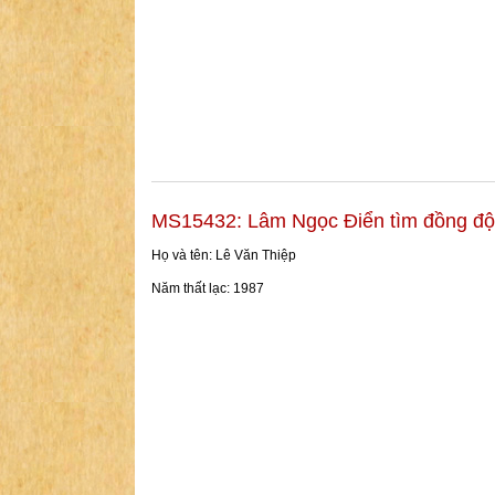
MS15432: Lâm Ngọc Điển tìm đồng độ
Họ và tên: Lê Văn Thiệp
Năm thất lạc: 1987