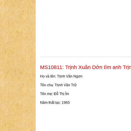
MS10811: Trịnh Xuân Dớn tìm anh Tr
Họ và tên: Trịnh Văn Ngợn
Tên cha: Trịnh Văn Trữ
Tên mẹ: Đỗ Thị Ỉm
Năm thất lạc: 1965