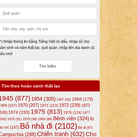
(*) Nhập thông tin bằng Tiếng Việt có dấu, nhập số cho
năm sinh và năm thất lạc, quê quán, nhập tên địa danh cũ
nếu nhớ
Tìm theo hoàn cảnh thất lạc
1945
(877)
1954
(305)
1968
(179)
1967
(92)
1972
(239)
1970
(207)
1973
1969
(107)
1971
(113)
1975
(813)
1974
(193)
(145)
1976
(124)
1977
Bệnh viện
(324)
Bị
(100)
1978
(91)
1979
(99)
1980
(86)
Bỏ nhà đi
(2102)
bỏ rơi
(147)
Bỏ đi
(87)
Chiến tranh
(632)
Cho
Campuchia
(288)