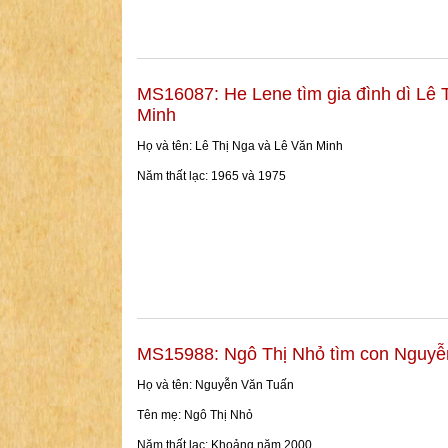
MS16087: He Lene tìm gia đình dì Lê 
Minh
Họ và tên: Lê Thị Nga và Lê Văn Minh
Năm thất lạc: 1965 và 1975
MS15988: Ngô Thị Nhỏ tìm con Nguyễ
Họ và tên: Nguyễn Văn Tuấn
Tên mẹ: Ngô Thị Nhỏ
Năm thất lạc: Khoảng năm 2000