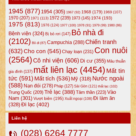
1945
(877)
1954
(305)
1968
(179)
1969
(107)
1967
(92)
1972
(239)
1970
(207)
1974
(193)
1973
(145)
1971
(113)
1975
(813)
1976
(124)
1977
(100)
1978
(91)
1979
(99)
1980
(86)
Bỏ nhà đi
Bệnh viện
(324)
Bị bỏ rơi
(147)
(2102)
Chiến tranh
Campuchia
(288)
Bỏ đi
(87)
Con nuôi
(632)
Cho con
(545)
Chạy loạn
(231)
(2564)
Cô nhi viện
(606)
Di cư
(355)
Mâu thuẫn
mất liên lạc
(4454)
Mất tin
gia đình
(137)
tức
(591)
Nước ngoài
Mất tích
(536)
Mỹ
(318)
(588)
Nạn đói
(278)
Pháp
(127)
Sài Gòn
(121)
thất lạc
(102)
Trẻ lạc
(388)
Vào
Tâm thần
(223)
Trung Quốc
(209)
Nam
(301)
Đi làm ăn
Vượt biên
(195)
Xuất ngoại
(108)
Đi lạc
(402)
(328)
Liên hệ
(028) 6264 7777